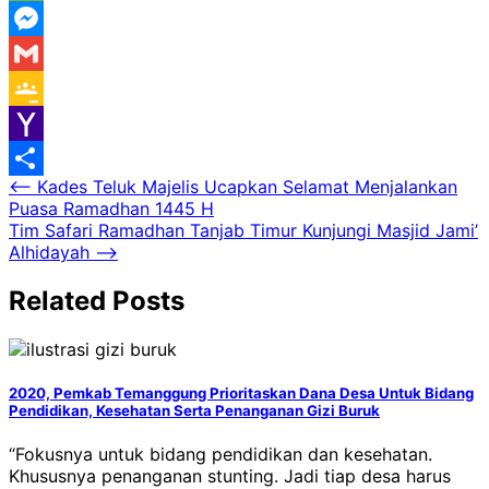
WeChat
Messenger
Gmail
Google
Classroom
Yahoo
Navigasi
⟵
Kades Teluk Majelis Ucapkan Selamat Menjalankan
Mail
Share
Puasa Ramadhan 1445 H
pos
Tim Safari Ramadhan Tanjab Timur Kunjungi Masjid Jami’
Alhidayah
⟶
Related Posts
2020, Pemkab Temanggung Prioritaskan Dana Desa Untuk Bidang
Pendidikan, Kesehatan Serta Penanganan Gizi Buruk
“Fokusnya untuk bidang pendidikan dan kesehatan.
Khususnya penanganan stunting. Jadi tiap desa harus