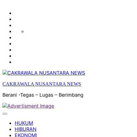
HUKUM
HIBURAN
EKONOMI
POLITIK
OLAH
PENDIDIKAN
RAGA
DAERAH
OPINI
OLAHRAGA
SENI
&
BUDAYA
CAKRAWALA NUSANTARA NEWS
Berani -Tegas – Lugas – Berimbang
HUKUM
HIBURAN
EKONOMI