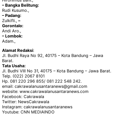
Hironimus Bani.,
– Bangka Belitung:
Rudi Kusumo.,
– Padang:
Zulkifli.,
–
Gorontalo:
Andi Aro.,
– Lombok:
Adam.,
Alamat Redaksi
:
Jl. Budhi Raya No 92, 40175 – Kota Bandung – Jawa
Barat.
Tata Usaha:
Jl. Budhi VIII No 31, 40175 – Kota Bandung – Jawa Barat.
Telp. (022) 2067 8101
Hp. 081 220 296 855/ 081 222 548 242.
email: cakrawalanusantaranews@gmail.com
website: www.cakrawalanusantaranews.com
Facebook: Cakrawala
Twitter: NewsCakrawala
Instagram: cakrawalanusantaranews
Youtube: CNN MEDIAINDO