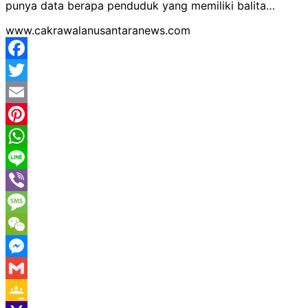
punya data berapa penduduk yang memiliki balita…
www.cakrawalanusantaranews.com
Facebook
Twitter
Email
Pinterest
WhatsApp
Line
Viber
Message
WeChat
Messenger
Gmail