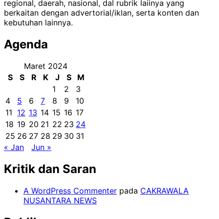
regional, daerah, nasional, dal rubrik laiinya yang
berkaitan dengan advertorial/iklan, serta konten dan
kebutuhan lainnya.
Agenda
Maret 2024
S
S
R
K
J
S
M
1
2
3
4
5
6
7
8
9
10
11
12
13
14
15
16
17
18
19
20
21
22
23
24
25
26
27
28
29
30
31
« Jan
Jun »
Kritik dan Saran
A WordPress Commenter
pada
CAKRAWALA
NUSANTARA NEWS