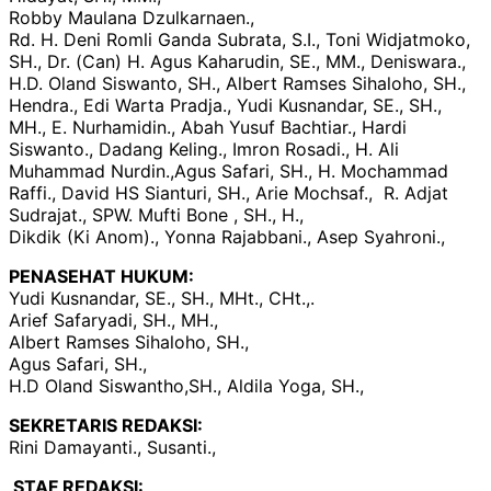
Robby Maulana Dzulkarnaen.,
Rd. H. Deni Romli Ganda Subrata, S.I., Toni Widjatmoko,
SH., Dr. (Can) H. Agus Kaharudin, SE., MM., Deniswara.,
H.D. Oland Siswanto, SH., Albert Ramses Sihaloho, SH.,
Hendra., Edi Warta Pradja., Yudi Kusnandar, SE., SH.,
MH., E. Nurhamidin., Abah Yusuf Bachtiar., Hardi
Siswanto., Dadang Keling., Imron Rosadi., H. Ali
Muhammad Nurdin.,Agus Safari, SH., H. Mochammad
Raffi., David HS Sianturi, SH., Arie Mochsaf., R. Adjat
Sudrajat., SPW. Mufti Bone , SH., H.,
Dikdik (Ki Anom)., Yonna Rajabbani., Asep Syahroni.,
PENASEHAT HUKUM:
Yudi Kusnandar, SE., SH., MHt., CHt.,.
Arief Safaryadi, SH., MH.,
Albert Ramses Sihaloho, SH.,
Agus Safari, SH.,
H.D Oland Siswantho,SH., Aldila Yoga, SH.,
SEKRETARIS REDAKSI:
Rini Damayanti., Susanti.,
STAF REDAKSI: