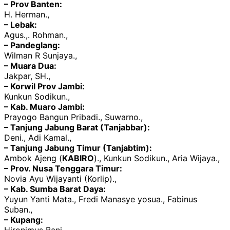
– Prov Banten:
H. Herman.,
– Lebak:
Agus.,. Rohman.,
– Pandeglang:
Wilman R Sunjaya.,
– Muara Dua:
Jakpar, SH.,
– Korwil Prov Jambi:
Kunkun Sodikun.,
– Kab. Muaro Jambi:
Prayogo Bangun Pribadi., Suwarno.,
– Tanjung Jabung Barat (Tanjabbar):
Deni., Adi Kamal.,
– Tanjung Jabung Timur (Tanjabtim):
Ambok Ajeng (
KABIRO
)., Kunkun Sodikun., Aria Wijaya.,
– Prov. Nusa Tenggara Timur:
Novia Ayu Wijayanti (Korlip).,
– Kab. Sumba Barat Daya:
Yuyun Yanti Mata., Fredi Manasye yosua., Fabinus
Suban.,
– Kupang: