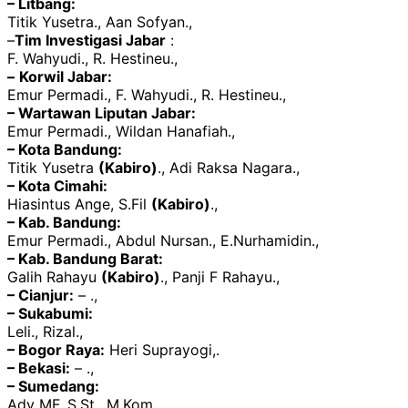
– Litbang:
Titik Yusetra., Aan Sofyan.,
–
Tim Investigasi Jabar
:
F. Wahyudi., R. Hestineu.,
–
Korwil Jabar:
Emur Permadi., F. Wahyudi., R. Hestineu.,
– Wartawan Liputan Jabar:
Emur Permadi., Wildan Hanafiah.,
– Kota Bandung:
Titik Yusetra
(Kabiro)
., Adi Raksa Nagara.,
– Kota Cimahi:
Hiasintus Ange, S.Fil
(Kabiro)
.,
– Kab. Bandung:
Emur Permadi., Abdul Nursan., E.Nurhamidin.,
– Kab. Bandung Barat:
Galih Rahayu
(Kabiro)
., Panji F Rahayu.,
– Cianjur:
– .,
– Sukabumi:
Leli., Rizal.,
– Bogor Raya:
Heri Suprayogi,.
– Bekasi:
– .,
– Sumedang:
Ady MF, S.St., M.Kom.,