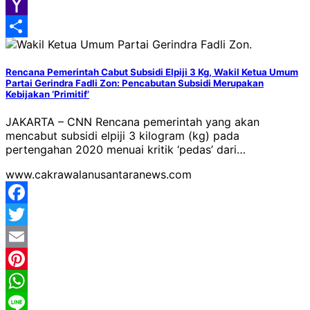
Google
Classroom
Yahoo
Mail
Share
Rencana Pemerintah Cabut Subsidi Elpiji 3 Kg, Wakil Ketua Umum
Partai Gerindra Fadli Zon: Pencabutan Subsidi Merupakan
Kebijakan ‘Primitif’
JAKARTA – CNN Rencana pemerintah yang akan
mencabut subsidi elpiji 3 kilogram (kg) pada
pertengahan 2020 menuai kritik ‘pedas’ dari…
www.cakrawalanusantaranews.com
Facebook
Twitter
Email
Pinterest
WhatsApp