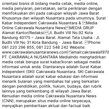
orientasi bisnis di bidang media cetak, media online,
media penyiaran, percetakan, serta periklanan dengan
memfokuskan diri pada cakupan wilayah Jawa Barat
Khususnya dan wilayah Nusantara pada umumnya. Surat
Kabar Independent Cakrawala Nusantara & Media
Online Cakrawala Nusantara News MEDIA GRUP
Alamat Kantor/Redaksi: Jl. Budhi VIII No.92 Kota
Bandung 40175 – Jawa Barat. Alamat Tata Usaha : Jl.
Budhi VIII No 31 Kota Bandung - Jawa Barat. Phone:
081 220 296 855, 081 222 548 242 Website:
www.cakrawalanusantaranews.com email:cakrawala1
PT. CAKRAWALA NUSANTARA MediaIndo menghadirkan
media cetak berupa surat kabar/koran sebagai media
informasi untuk anda. Diantaranya adalah Surat Kabar
Independent (SKI) Cakrawala Nusantara. SKI Cakrawala
Nusantara adalah surat kabar edukasi dan informasi
menarik bulanan yang membahas hal yang berkaitan
dengan pendidikan, politik, hukum, budaya, dan rubrik
lainnya yang berkembang di wilayah Jawa Barat.
Kemudian media online Cakrawala Nusantara News
(CNN), merupakan situs media online terpecaya,
menyajikan pemberitaan aktual dan factual baik