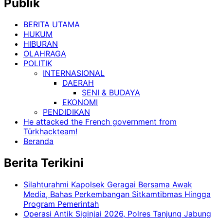
Publik
BERITA UTAMA
HUKUM
HIBURAN
OLAHRAGA
POLITIK
INTERNASIONAL
DAERAH
SENI & BUDAYA
EKONOMI
PENDIDIKAN
He attacked the French government from
Türkhackteam!
Beranda
Berita Terikini
Silahturahmi Kapolsek Geragai Bersama Awak
Media, Bahas Perkembangan Sitkamtibmas Hingga
Program Pemerintah
Operasi Antik Siginjai 2026, Polres Tanjung Jabung