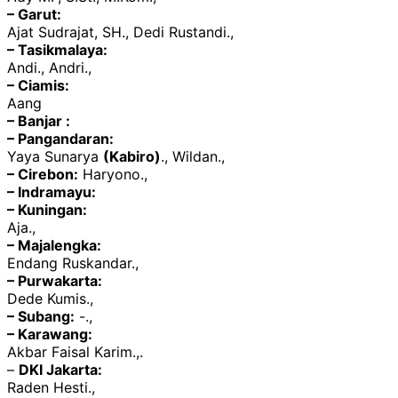
– Garut:
Ajat Sudrajat, SH., Dedi Rustandi.,
– Tasikmalaya:
Andi., Andri.,
– Ciamis:
Aang
– Banjar :
– Pangandaran:
Yaya Sunarya
(Kabiro)
., Wildan.,
– Cirebon:
Haryono.,
– Indramayu:
– Kuningan:
Aja.,
– Majalengka:
Endang Ruskandar.,
– Purwakarta:
Dede Kumis.,
– Subang:
-.,
– Karawang:
Akbar Faisal Karim.,.
–
DKI Jakarta:
Raden Hesti.,