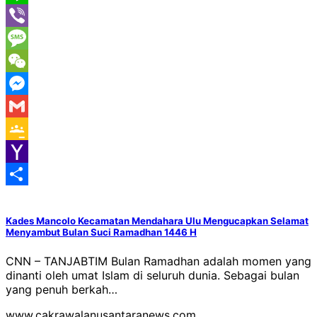
Line
Viber
Message
WeChat
Messenger
Gmail
Google
Classroom
Yahoo
Mail
Share
Kades Mancolo Kecamatan Mendahara Ulu Mengucapkan Selamat
Menyambut Bulan Suci Ramadhan 1446 H
CNN – TANJABTIM Bulan Ramadhan adalah momen yang
dinanti oleh umat Islam di seluruh dunia. Sebagai bulan
yang penuh berkah…
www.cakrawalanusantaranews.com