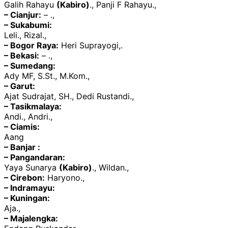
Galih Rahayu
(Kabiro)
., Panji F Rahayu.,
– Cianjur:
– .,
– Sukabumi:
Leli., Rizal.,
– Bogor Raya:
Heri Suprayogi,.
– Bekasi:
– .,
– Sumedang:
Ady MF, S.St., M.Kom.,
– Garut:
Ajat Sudrajat, SH., Dedi Rustandi.,
– Tasikmalaya:
Andi., Andri.,
– Ciamis:
Aang
– Banjar :
– Pangandaran:
Yaya Sunarya
(Kabiro)
., Wildan.,
– Cirebon:
Haryono.,
– Indramayu:
– Kuningan:
Aja.,
– Majalengka: