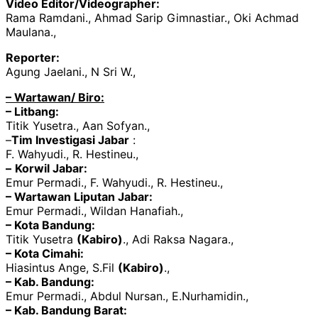
Video Editor/Videographer:
Rama Ramdani., Ahmad Sarip Gimnastiar., Oki Achmad
Maulana.,
Reporter:
Agung Jaelani., N Sri W.,
– Wartawan/ Biro:
– Litbang:
Titik Yusetra., Aan Sofyan.,
–
Tim Investigasi Jabar
:
F. Wahyudi., R. Hestineu.,
–
Korwil Jabar:
Emur Permadi., F. Wahyudi., R. Hestineu.,
– Wartawan Liputan Jabar:
Emur Permadi., Wildan Hanafiah.,
– Kota Bandung:
Titik Yusetra
(Kabiro)
., Adi Raksa Nagara.,
– Kota Cimahi:
Hiasintus Ange, S.Fil
(Kabiro)
.,
– Kab. Bandung:
Emur Permadi., Abdul Nursan., E.Nurhamidin.,
– Kab. Bandung Barat: