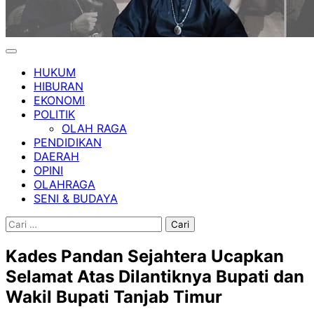
HUKUM
HIBURAN
EKONOMI
POLITIK
OLAH RAGA
PENDIDIKAN
DAERAH
OPINI
OLAHRAGA
SENI & BUDAYA
Cari
untuk:
Kades Pandan Sejahtera Ucapkan
Selamat Atas Dilantiknya Bupati dan
Wakil Bupati Tanjab Timur