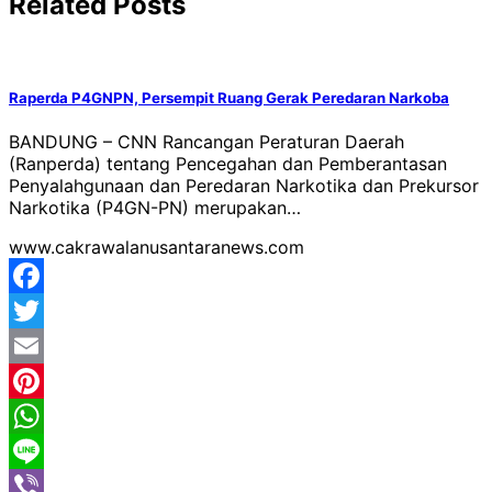
Related Posts
Raperda P4GNPN, Persempit Ruang Gerak Peredaran Narkoba
BANDUNG – CNN Rancangan Peraturan Daerah
(Ranperda) tentang Pencegahan dan Pemberantasan
Penyalahgunaan dan Peredaran Narkotika dan Prekursor
Narkotika (P4GN-PN) merupakan…
www.cakrawalanusantaranews.com
Facebook
Twitter
Email
Pinterest
WhatsApp
Line