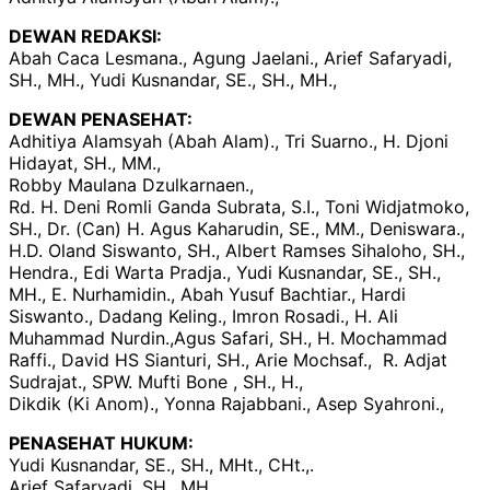
DEWAN REDAKSI:
Abah Caca Lesmana., Agung Jaelani., Arief Safaryadi,
SH., MH., Yudi Kusnandar, SE., SH., MH.,
DEWAN PENASEHAT:
Adhitiya Alamsyah (Abah Alam)., Tri Suarno., H. Djoni
Hidayat, SH., MM.,
Robby Maulana Dzulkarnaen.,
Rd. H. Deni Romli Ganda Subrata, S.I., Toni Widjatmoko,
SH., Dr. (Can) H. Agus Kaharudin, SE., MM., Deniswara.,
H.D. Oland Siswanto, SH., Albert Ramses Sihaloho, SH.,
Hendra., Edi Warta Pradja., Yudi Kusnandar, SE., SH.,
MH., E. Nurhamidin., Abah Yusuf Bachtiar., Hardi
Siswanto., Dadang Keling., Imron Rosadi., H. Ali
Muhammad Nurdin.,Agus Safari, SH., H. Mochammad
Raffi., David HS Sianturi, SH., Arie Mochsaf., R. Adjat
Sudrajat., SPW. Mufti Bone , SH., H.,
Dikdik (Ki Anom)., Yonna Rajabbani., Asep Syahroni.,
PENASEHAT HUKUM:
Yudi Kusnandar, SE., SH., MHt., CHt.,.
Arief Safaryadi, SH., MH.,