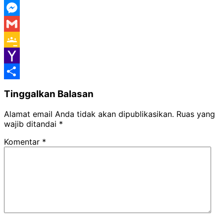
WeChat
Messenger
Gmail
Google
Classroom
Yahoo
Mail
Share
Tinggalkan Balasan
Alamat email Anda tidak akan dipublikasikan.
Ruas yang
wajib ditandai
*
Komentar
*