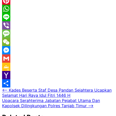
Email
Pinterest
WhatsApp
Line
Viber
Message
WeChat
Messenger
Gmail
Google
Classroom
Yahoo
Navigasi
⟵
Kades Beserta Staf Desa Pandan Sejahtera Ucapkan
Mail
Share
Selamat Hari Raya Idul Fitri 1446 H
pos
Upacara Serahterima Jabatan Pejabat Utama Dan
Kapolsek Dilingkungan Polres Tanjab Timur
⟶