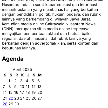
Nusantara adalah surat kabar edukasi dan informasi
menarik bulanan yang membahas hal yang berkaitan
dengan pendidikan, politik, hukum, budaya, dan rubrik
lainnya yang berkembang di wilayah Jawa Barat.
Kemudian media online Cakrawala Nusantara News
(CNN), merupakan situs media online terpecaya,
menyajikan pemberitaan aktual dan factual baik
regional, daerah, nasional, dal rubrik laiinya yang
berkaitan dengan advertorial/iklan, serta konten dan
kebutuhan lainnya.
Agenda
April 2025
S
S
R
K
J
S
M
1
2
3
4
5
6
7
8
9
10
11
12
13
14
15
16
17
18
19
20
21
22
23
24
25
26
27
28
29
30