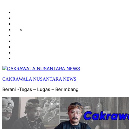
HUKUM
HIBURAN
EKONOMI
POLITIK
OLAH
PENDIDIKAN
RAGA
DAERAH
OPINI
OLAHRAGA
SENI
&
BUDAYA
CAKRAWALA NUSANTARA NEWS
Berani -Tegas – Lugas – Berimbang