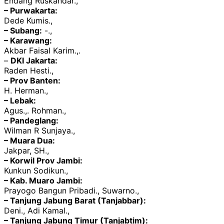
Endang Ruskandar.,
– Purwakarta:
Dede Kumis.,
– Subang:
-.,
– Karawang:
Akbar Faisal Karim.,.
–
DKI Jakarta:
Raden Hesti.,
– Prov Banten:
H. Herman.,
– Lebak:
Agus.,. Rohman.,
– Pandeglang:
Wilman R Sunjaya.,
– Muara Dua:
Jakpar, SH.,
– Korwil Prov Jambi:
Kunkun Sodikun.,
– Kab. Muaro Jambi:
Prayogo Bangun Pribadi., Suwarno.,
– Tanjung Jabung Barat (Tanjabbar):
Deni., Adi Kamal.,
– Tanjung Jabung Timur (Tanjabtim):