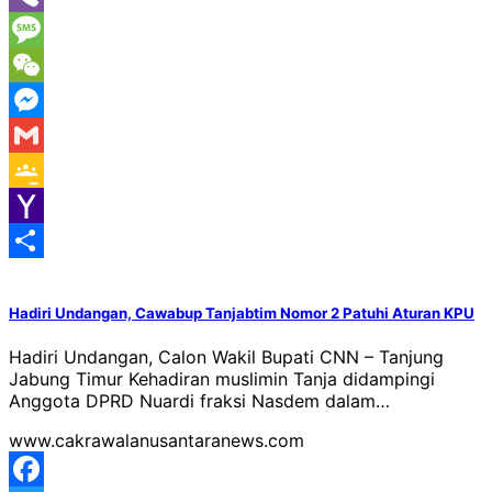
Viber
Message
WeChat
Messenger
Gmail
Google
Classroom
Yahoo
Mail
Share
Hadiri Undangan, Cawabup Tanjabtim Nomor 2 Patuhi Aturan KPU
Hadiri Undangan, Calon Wakil Bupati CNN – Tanjung
Jabung Timur Kehadiran muslimin Tanja didampingi
Anggota DPRD Nuardi fraksi Nasdem dalam…
www.cakrawalanusantaranews.com