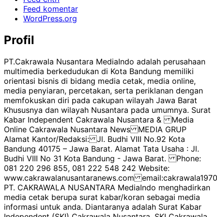
Feed komentar
WordPress.org
Profil
PT.Cakrawala Nusantara MediaIndo adalah perusahaan
multimedia berkedudukan di Kota Bandung memiliki
orientasi bisnis di bidang media cetak, media online,
media penyiaran, percetakan, serta periklanan dengan
memfokuskan diri pada cakupan wilayah Jawa Barat
Khususnya dan wilayah Nusantara pada umumnya. Surat
Kabar Independent Cakrawala Nusantara & Media
Online Cakrawala Nusantara News MEDIA GRUP
Alamat Kantor/Redaksi: Jl. Budhi VIII No.92 Kota
Bandung 40175 – Jawa Barat. Alamat Tata Usaha : Jl.
Budhi VIII No 31 Kota Bandung - Jawa Barat. Phone:
081 220 296 855, 081 222 548 242 Website:
www.cakrawalanusantaranews.com email:cakrawala1
PT. CAKRAWALA NUSANTARA MediaIndo menghadirkan
media cetak berupa surat kabar/koran sebagai media
informasi untuk anda. Diantaranya adalah Surat Kabar
Independent (SKI) Cakrawala Nusantara. SKI Cakrawala