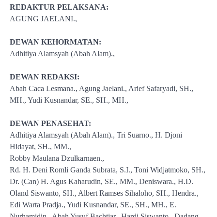
REDAKTUR PELAKSANA:
AGUNG JAELANI.,
DEWAN KEHORMATAN:
Adhitiya Alamsyah (Abah Alam).,
DEWAN REDAKSI:
Abah Caca Lesmana., Agung Jaelani., Arief Safaryadi, SH.,
MH., Yudi Kusnandar, SE., SH., MH.,
DEWAN PENASEHAT:
Adhitiya Alamsyah (Abah Alam)., Tri Suarno., H. Djoni
Hidayat, SH., MM.,
Robby Maulana Dzulkarnaen.,
Rd. H. Deni Romli Ganda Subrata, S.I., Toni Widjatmoko, SH.,
Dr. (Can) H. Agus Kaharudin, SE., MM., Deniswara., H.D.
Oland Siswanto, SH., Albert Ramses Sihaloho, SH., Hendra.,
Edi Warta Pradja., Yudi Kusnandar, SE., SH., MH., E.
Nurhamidin., Abah Yusuf Bachtiar., Hardi Siswanto., Dadang