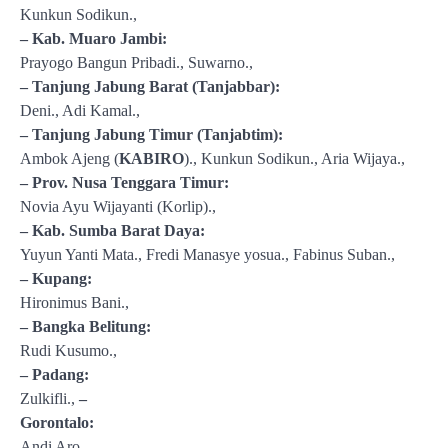
Kunkun Sodikun.,
– Kab. Muaro Jambi:
Prayogo Bangun Pribadi., Suwarno.,
– Tanjung Jabung Barat (Tanjabbar):
Deni., Adi Kamal.,
– Tanjung Jabung Timur (Tanjabtim):
Ambok Ajeng (
KABIRO
)., Kunkun Sodikun., Aria Wijaya.,
– Prov. Nusa Tenggara Timur:
Novia Ayu Wijayanti (Korlip).,
– Kab. Sumba Barat Daya:
Yuyun Yanti Mata., Fredi Manasye yosua., Fabinus Suban.,
– Kupang:
Hironimus Bani.,
– Bangka Belitung:
Rudi Kusumo.,
– Padang:
Zulkifli.,
–
Gorontalo:
Andi Aro.,