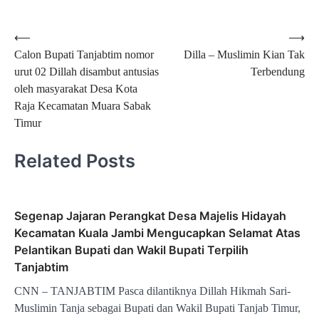
Classroom
Mail
Navigasi
⟵
⟶
Calon Bupati Tanjabtim nomor
Dilla – Muslimin Kian Tak
pos
urut 02 Dillah disambut antusias
Terbendung
oleh masyarakat Desa Kota
Raja Kecamatan Muara Sabak
Timur
Related Posts
Segenap Jajaran Perangkat Desa Majelis Hidayah
Kecamatan Kuala Jambi Mengucapkan Selamat Atas
Pelantikan Bupati dan Wakil Bupati Terpilih
Tanjabtim
CNN – TANJABTIM Pasca dilantiknya Dillah Hikmah Sari-
Muslimin Tanja sebagai Bupati dan Wakil Bupati Tanjab Timur,