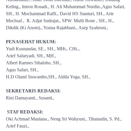
Keling., Imron Rosadi., H. Ali Muhammad Nurdin.,Agus Safari,
SH., H. Mochammad Raffi., David HS Sianturi, SH., Arie
Mochsaf., R. Adjat Sudrajat., SPW. Mufti Bone , SH., H.,
Dikdik (Ki Anom)., Yonna Rajabbani., Asep Syahroni.,
PENASEHAT HUKUM:
Yudi Kusnandar, SE., SH., MHt., CHt.,.
Arief Safaryadi, SH., MH.,
Albert Ramses Sihaloho, SH.,
Agus Safari, SH.,
H.D Oland Siswantho,SH., Aldila Yoga, SH.,
SEKRETARIS REDAKSI:
Rini Damayanti., Susanti.,
STAF REDAKSI:
Oki Achmad Maulana., Neng Sri Wahyuni., Tihanudin, S. Pd.,
Arief Fauzi.,