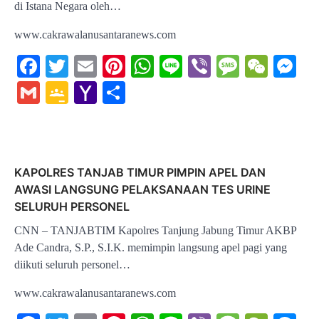
di Istana Negara oleh…
www.cakrawalanusantaranews.com
Facebook
Twitter
Email
Pinterest
WhatsApp
Line
Viber
Message
WeCh
Me
Gmail
Google
Yahoo
Share
Classroom
Mail
KAPOLRES TANJAB TIMUR PIMPIN APEL DAN
AWASI LANGSUNG PELAKSANAAN TES URINE
SELURUH PERSONEL
CNN – TANJABTIM Kapolres Tanjung Jabung Timur AKBP
Ade Candra, S.P., S.I.K. memimpin langsung apel pagi yang
diikuti seluruh personel…
www.cakrawalanusantaranews.com