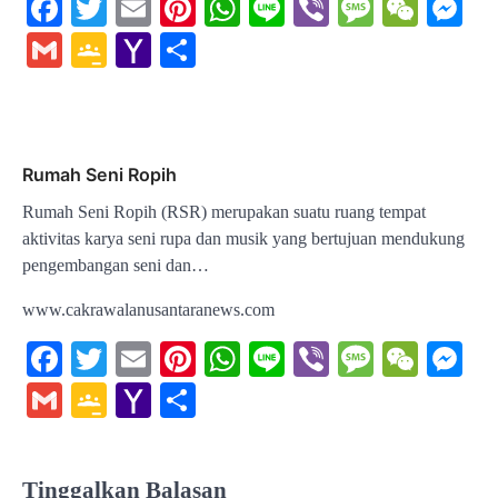
Facebook
Twitter
Email
Pinterest
WhatsApp
Line
Viber
Message
WeCh
Me
Gmail
Google
Yahoo
Share
Classroom
Mail
Rumah Seni Ropih
Rumah Seni Ropih (RSR) merupakan suatu ruang tempat
aktivitas karya seni rupa dan musik yang bertujuan mendukung
pengembangan seni dan…
www.cakrawalanusantaranews.com
Facebook
Twitter
Email
Pinterest
WhatsApp
Line
Viber
Message
WeCh
Me
Gmail
Google
Yahoo
Share
Classroom
Mail
Tinggalkan Balasan