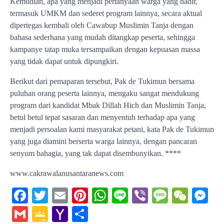
Kemudian, apa yang menjadi pertanyaan warga yang hadir,
termasuk UMKM dan sederet program lainnya, secara aktual
dipertegas kembali oleh Cawabup Muslimin Tanja dengan
bahasa sederhana yang mudah ditangkap peserta, sehingga
kampanye tatap muka tersampaikan dengan kepuasan massa
yang tidak dapat untuk dipungkiri.
Berikut dari pemaparan tersebut, Pak de Tukimun bersama
puluhan orang peserta lainnya, mengaku sangat mendukung
program dari kandidat Mbak Dillah Hich dan Muslimin Tanja,
betul betul tepat sasaran dan menyentuh terhadap apa yang
menjadi persoalan kami masyarakat petani, kata Pak de Tukimun
yang juga diamini berserta warga lainnya, dengan pancaran
senyum bahagia, yang tak dapat disembunyikan. ****
www.cakrawalanusantaranews.com
Facebook
Twitter
Email
Pinterest
WhatsApp
Line
Viber
Message
WeCh
Me
Gmail
Google
Yahoo
Share