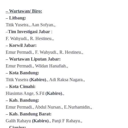
– Wartawan/ Biro:
– Litbang:
Titik Yusetra., Aan Sofyan.,
–
Tim Investigasi Jabar
:
F. Wahyudi., R. Hestineu.,
–
Korwil Jabar:
Emur Permadi., F. Wahyudi., R. Hestineu.,
– Wartawan Liputan Jabar:
Emur Permadi., Wildan Hanafiah.,
– Kota Bandung:
Titik Yusetra
(Kabiro)
., Adi Raksa Nagara.,
– Kota Cimahi:
Hiasintus Ange, S.Fil
(Kabiro)
.,
– Kab. Bandung:
Emur Permadi., Abdul Nursan., E.Nurhamidin.,
– Kab. Bandung Barat:
Galih Rahayu
(Kabiro)
., Panji F Rahayu.,
– Cianjur:
– .,