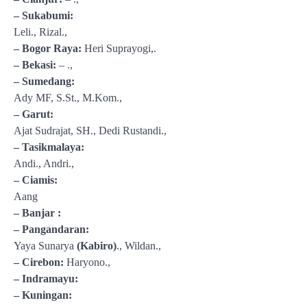
– Sukabumi:
Leli., Rizal.,
– Bogor Raya:
Heri Suprayogi,.
– Bekasi:
– .,
– Sumedang:
Ady MF, S.St., M.Kom.,
– Garut:
Ajat Sudrajat, SH., Dedi Rustandi.,
– Tasikmalaya:
Andi., Andri.,
– Ciamis:
Aang
– Banjar :
– Pangandaran:
Yaya Sunarya
(Kabiro)
., Wildan.,
– Cirebon:
Haryono.,
– Indramayu:
– Kuningan: