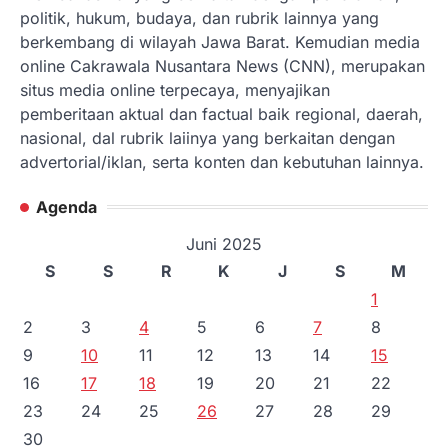
politik, hukum, budaya, dan rubrik lainnya yang
berkembang di wilayah Jawa Barat. Kemudian media
online Cakrawala Nusantara News (CNN), merupakan
situs media online terpecaya, menyajikan
pemberitaan aktual dan factual baik regional, daerah,
nasional, dal rubrik laiinya yang berkaitan dengan
advertorial/iklan, serta konten dan kebutuhan lainnya.
Agenda
Juni 2025
S
S
R
K
J
S
M
1
2
3
4
5
6
7
8
9
10
11
12
13
14
15
16
17
18
19
20
21
22
23
24
25
26
27
28
29
30