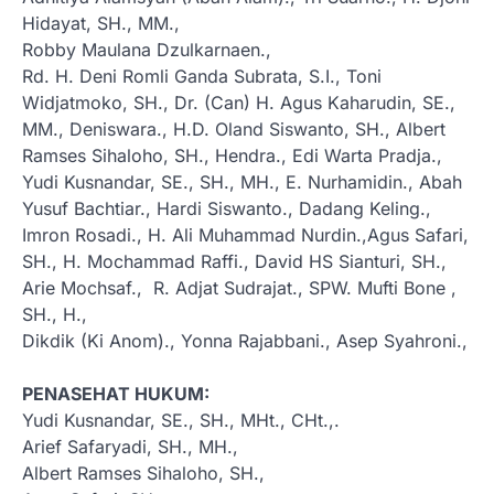
Hidayat, SH., MM.,
Robby Maulana Dzulkarnaen.,
Rd. H. Deni Romli Ganda Subrata, S.I., Toni
Widjatmoko, SH., Dr. (Can) H. Agus Kaharudin, SE.,
MM., Deniswara., H.D. Oland Siswanto, SH., Albert
Ramses Sihaloho, SH., Hendra., Edi Warta Pradja.,
Yudi Kusnandar, SE., SH., MH., E. Nurhamidin., Abah
Yusuf Bachtiar., Hardi Siswanto., Dadang Keling.,
Imron Rosadi., H. Ali Muhammad Nurdin.,Agus Safari,
SH., H. Mochammad Raffi., David HS Sianturi, SH.,
Arie Mochsaf., R. Adjat Sudrajat., SPW. Mufti Bone ,
SH., H.,
Dikdik (Ki Anom)., Yonna Rajabbani., Asep Syahroni.,
PENASEHAT HUKUM:
Yudi Kusnandar, SE., SH., MHt., CHt.,.
Arief Safaryadi, SH., MH.,
Albert Ramses Sihaloho, SH.,