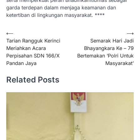
serta memperkuat peran Bhabinkamtibmas sebagai
garda terdepan dalam menjaga keamanan dan
ketertiban di lingkungan masyarakat. ****
Navigasi
⟵
⟶
Tarian Rangguk Kerinci
Semarak Hari Jadi
pos
Meriahkan Acara
Bhayangkara Ke – 79
Perpisahan SDN 166/X
Bertemakan ‘Polri Untuk
Pandan Jaya
Masyarakat’
Related Posts