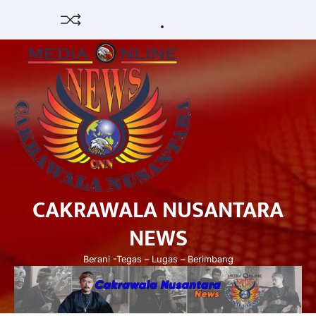
Skip
HUKUM
HIBURAN
EKONOMI
POLITIK
PENDIDIKAN
DAERAH
OPINI
OLAHRAGA
SENI
to
&
OLAH
content
BUDAYA
RAGA
CAKRAWALA NUSANTARA
NEWS
Berani -Tegas – Lugas – Berimbang