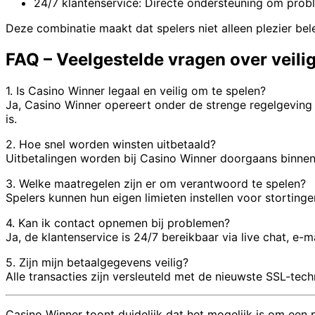
24/7 klantenservice: Directe ondersteuning om probl
Deze combinatie maakt dat spelers niet alleen plezier bel
FAQ – Veelgestelde vragen over veilig
1. Is Casino Winner legaal en veilig om te spelen?
Ja, Casino Winner opereert onder de strenge regelgeving
is.
2. Hoe snel worden winsten uitbetaald?
Uitbetalingen worden bij Casino Winner doorgaans binnen 
3. Welke maatregelen zijn er om verantwoord te spelen?
Spelers kunnen hun eigen limieten instellen voor stortingen
4. Kan ik contact opnemen bij problemen?
Ja, de klantenservice is 24/7 bereikbaar via live chat, e-m
5. Zijn mijn betaalgegevens veilig?
Alle transacties zijn versleuteld met de nieuwste SSL-tec
Casino Winner toont duidelijk dat het mogelijk is om een 