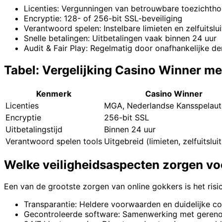
Licenties: Vergunningen van betrouwbare toezichth
Encryptie: 128- of 256-bit SSL-beveiliging
Verantwoord spelen: Instelbare limieten en zelfuitslui
Snelle betalingen: Uitbetalingen vaak binnen 24 uur
Audit & Fair Play: Regelmatig door onafhankelijke de
Tabel: Vergelijking Casino Winner me
Kenmerk
Casino Winner
Licenties
MGA, Nederlandse Kansspelauto
Encryptie
256-bit SSL
Uitbetalingstijd
Binnen 24 uur
Verantwoord spelen tools
Uitgebreid (limieten, zelfuitsluit
Welke veiligheidsaspecten zorgen voo
Een van de grootste zorgen van online gokkers is het ris
Transparantie: Heldere voorwaarden en duidelijke c
Gecontroleerde software: Samenwerking met gerenom