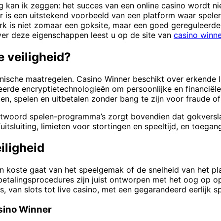
ng kan ik zeggen: het succes van een online casino wordt n
 is een uitstekend voorbeeld van een platform waar speler
rk is niet zomaar een goksite, maar een goed gereguleerde
ver deze eigenschappen leest u op de site van
casino winne
 veiligheid?
hnische maatregelen. Casino Winner beschikt over erkende li
erde encryptietechnologieën om persoonlijke en financiële
n, spelen en uitbetalen zonder bang te zijn voor fraude of i
antwoord spelen-programma’s zorgt bovendien dat gokversl
tsluiting, limieten voor stortingen en speeltijd, en toegang
iligheid
n koste gaat van het speelgemak of de snelheid van het pla
te betalingsprocedures zijn juist ontworpen met het oog op o
van slots tot live casino, met een gegarandeerd eerlijk sp
asino Winner