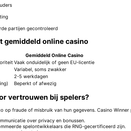
ouders
ting
rde partijen gecontroleerd
t gemiddeld online casino
Gemiddeld Online Casino
riteit
Vaak onduidelijk of geen EU-licentie
Variabel, soms zwakker
2-5 werkdagen
ing)
Beperkt of afwezig
r vertrouwen bij spelers?
ico op fraude of misbruik van hun gegevens. Casino Winner
ommunicatie over privacy en bonussen.
meerde spelontwikkelaars die RNG-gecertificeerd zijn.