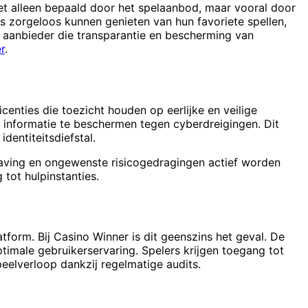
iet alleen bepaald door het spelaanbod, maar vooral door
s zorgeloos kunnen genieten van hun favoriete spellen,
 aanbieder die transparantie en bescherming van
r
.
centies die toezicht houden op eerlijke en veilige
 informatie te beschermen tegen cyberdreigingen. Dit
dentiteitsdiefstal.
aving en ongewenste risicogedragingen actief worden
 tot hulpinstanties.
tform. Bij Casino Winner is dit geenszins het geval. De
ptimale gebruikerservaring. Spelers krijgen toegang tot
eelverloop dankzij regelmatige audits.