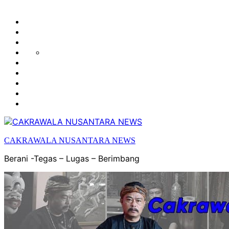
HUKUM
HIBURAN
EKONOMI
POLITIK
OLAH
PENDIDIKAN
RAGA
DAERAH
OPINI
OLAHRAGA
SENI
&
BUDAYA
CAKRAWALA NUSANTARA NEWS
Berani -Tegas – Lugas – Berimbang