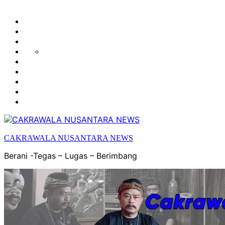
HUKUM
HIBURAN
EKONOMI
POLITIK
OLAH
PENDIDIKAN
RAGA
DAERAH
OPINI
OLAHRAGA
SENI
&
BUDAYA
CAKRAWALA NUSANTARA NEWS
Berani -Tegas – Lugas – Berimbang