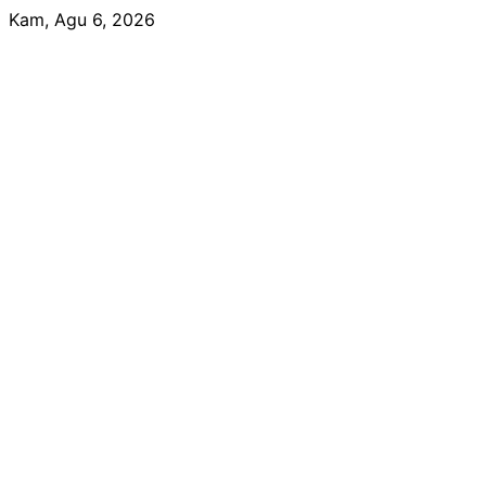
Skip
Kam, Agu 6, 2026
to
content