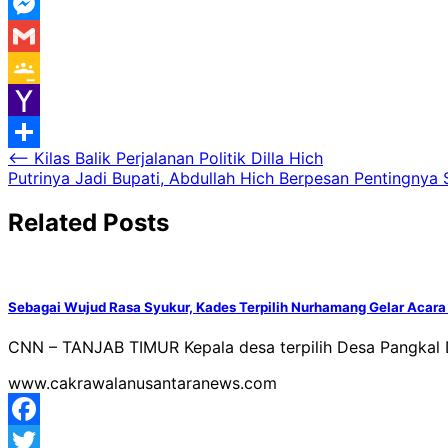
WeChat
Messenger
Gmail
Google
Classroom
Yahoo
Navigasi
⟵
Kilas Balik Perjalanan Politik Dilla Hich
Mail
Share
Putrinya Jadi Bupati, Abdullah Hich Berpesan Pentingny
pos
Related Posts
Sebagai Wujud Rasa Syukur, Kades Terpilih Nurhamang Gelar Acara
CNN – TANJAB TIMUR Kepala desa terpilih Desa Pangkal 
www.cakrawalanusantaranews.com
Facebook