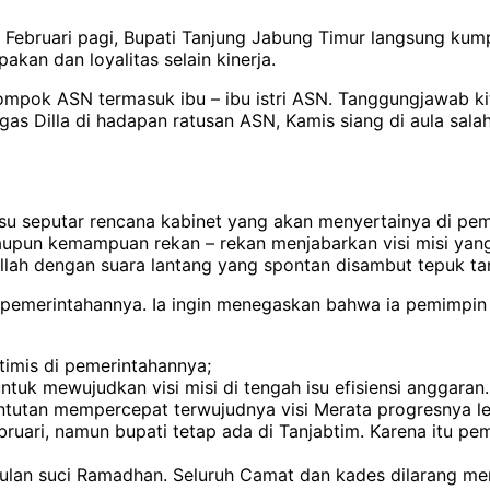
20 Februari pagi, Bupati Tanjung Jabung Timur langsung k
kan dan loyalitas selain kinerja.
ompok ASN termasuk ibu – ibu istri ASN. Tanggungjawab kit
s Dilla di hadapan ratusan ASN, Kamis siang di aula sala
isu seputar rencana kabinet yang akan menyertainya di p
 maupun kemampuan rekan – rekan menjabarkan visi misi yan
llah dengan suara lantang yang spontan disambut tepuk tan
awal pemerintahannya. Ia ingin menegaskan bahwa ia pemimp
timis di pemerintahannya;
uk mewujudkan visi misi di tengah isu efisiensi anggaran.
ntutan mempercepat terwujudnya visi Merata progresnya leb
bruari, namun bupati tetap ada di Tanjabtim. Karena itu pe
ulan suci Ramadhan. Seluruh Camat dan kades dilarang m