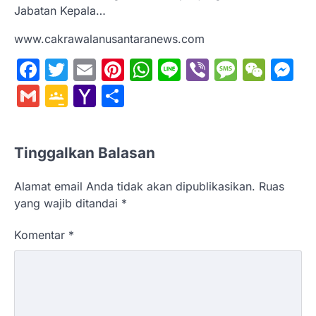
Jabatan Kepala…
www.cakrawalanusantaranews.com
Facebook
Twitter
Email
Pinterest
WhatsApp
Line
Viber
Messa
WeC
M
Gmail
Google
Yahoo
Share
Classroom
Mail
Tinggalkan Balasan
Alamat email Anda tidak akan dipublikasikan.
Ruas
yang wajib ditandai
*
Komentar
*