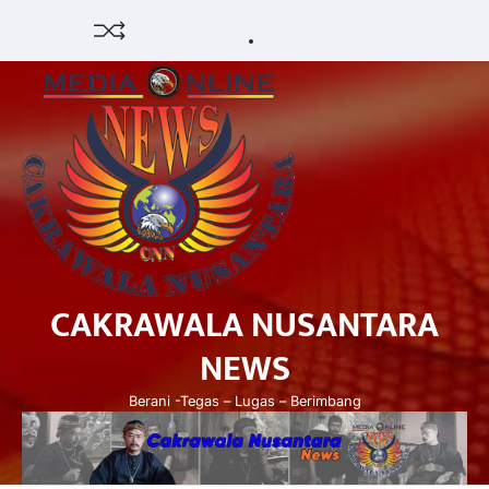
Skip
HUKUM
HIBURAN
EKONOMI
POLITIK
PENDIDIKAN
DAERAH
OPINI
OLAHRAGA
SENI
to
&
OLAH
content
BUDAYA
RAGA
CAKRAWALA NUSANTARA
NEWS
Berani -Tegas – Lugas – Berimbang