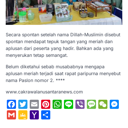
Secara spontan setelah nama Dillah-Muslimin disebut
spontan mendapat tepuk tangan yang meriah dan
aplusan dari peserta yang hadir. Bahkan ada yang
menyerukan tetap semangat.
Belum diketahui sebab musababnya mengapa
aplusan meriah terjadi saat rapat paripurna menyebut
nama Paslon nomor 2. ****
www.cakrawalanusantaranews.com
Facebook
Twitter
Email
Pinterest
WhatsApp
Line
Viber
Messa
WeC
M
Gmail
Google
Yahoo
Share
Classroom
Mail