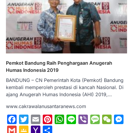
Pemkot Bandung Raih Penghargaan Anugerah
Humas Indonesia 2019
BANDUNG – CN Pemerintah Kota (Pemkot) Bandung
kembali memperoleh prestasi di kancah Nasional. Di
ajang Anugerah Humas Indonesia (AHI) 2019,…
www.cakrawalanusantaranews.com
Facebook
Twitter
Email
Pinterest
WhatsApp
Line
Viber
Messa
WeC
M
Gmail
Google
Yahoo
Share