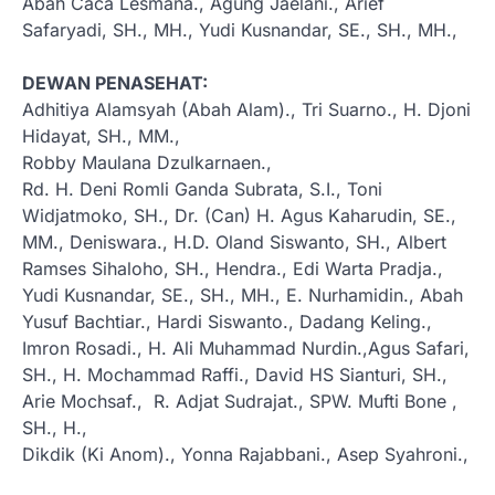
Abah Caca Lesmana., Agung Jaelani., Arief
Safaryadi, SH., MH., Yudi Kusnandar, SE., SH., MH.,
DEWAN PENASEHAT:
Adhitiya Alamsyah (Abah Alam)., Tri Suarno., H. Djoni
Hidayat, SH., MM.,
Robby Maulana Dzulkarnaen.,
Rd. H. Deni Romli Ganda Subrata, S.I., Toni
Widjatmoko, SH., Dr. (Can) H. Agus Kaharudin, SE.,
MM., Deniswara., H.D. Oland Siswanto, SH., Albert
Ramses Sihaloho, SH., Hendra., Edi Warta Pradja.,
Yudi Kusnandar, SE., SH., MH., E. Nurhamidin., Abah
Yusuf Bachtiar., Hardi Siswanto., Dadang Keling.,
Imron Rosadi., H. Ali Muhammad Nurdin.,Agus Safari,
SH., H. Mochammad Raffi., David HS Sianturi, SH.,
Arie Mochsaf., R. Adjat Sudrajat., SPW. Mufti Bone ,
SH., H.,
Dikdik (Ki Anom)., Yonna Rajabbani., Asep Syahroni.,