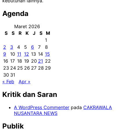
kebutuhan lainnya.
Agenda
Maret 2026
S
S
R
K
J
S
M
1
2
3
4
5
6
7
8
9
10
11
12
13
14
15
16
17
18
19
20
21
22
23
24
25
26
27
28
29
30
31
« Feb
Apr »
Kritik dan Saran
A WordPress Commenter
pada
CAKRAWALA
NUSANTARA NEWS
Publik