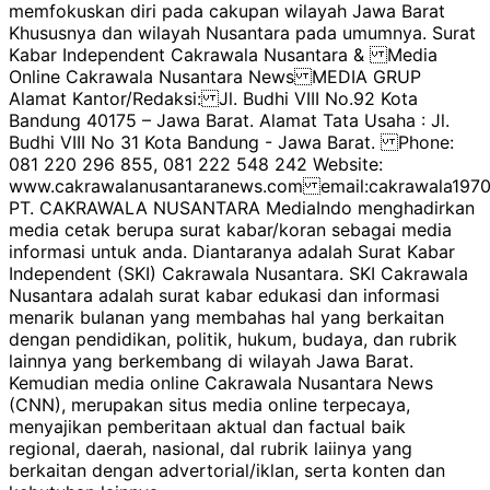
memfokuskan diri pada cakupan wilayah Jawa Barat
Khususnya dan wilayah Nusantara pada umumnya. Surat
Kabar Independent Cakrawala Nusantara & Media
Online Cakrawala Nusantara News MEDIA GRUP
Alamat Kantor/Redaksi: Jl. Budhi VIII No.92 Kota
Bandung 40175 – Jawa Barat. Alamat Tata Usaha : Jl.
Budhi VIII No 31 Kota Bandung - Jawa Barat. Phone:
081 220 296 855, 081 222 548 242 Website:
www.cakrawalanusantaranews.com email:cakrawala1
PT. CAKRAWALA NUSANTARA MediaIndo menghadirkan
media cetak berupa surat kabar/koran sebagai media
informasi untuk anda. Diantaranya adalah Surat Kabar
Independent (SKI) Cakrawala Nusantara. SKI Cakrawala
Nusantara adalah surat kabar edukasi dan informasi
menarik bulanan yang membahas hal yang berkaitan
dengan pendidikan, politik, hukum, budaya, dan rubrik
lainnya yang berkembang di wilayah Jawa Barat.
Kemudian media online Cakrawala Nusantara News
(CNN), merupakan situs media online terpecaya,
menyajikan pemberitaan aktual dan factual baik
regional, daerah, nasional, dal rubrik laiinya yang
berkaitan dengan advertorial/iklan, serta konten dan