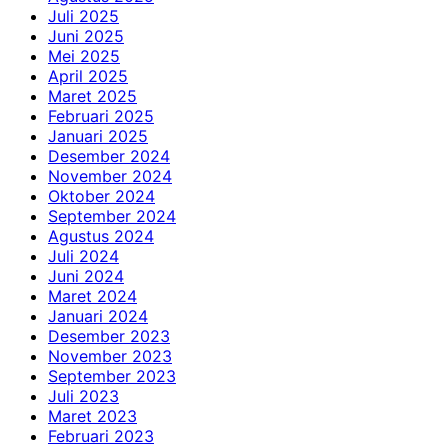
Juli 2025
Juni 2025
Mei 2025
April 2025
Maret 2025
Februari 2025
Januari 2025
Desember 2024
November 2024
Oktober 2024
September 2024
Agustus 2024
Juli 2024
Juni 2024
Maret 2024
Januari 2024
Desember 2023
November 2023
September 2023
Juli 2023
Maret 2023
Februari 2023