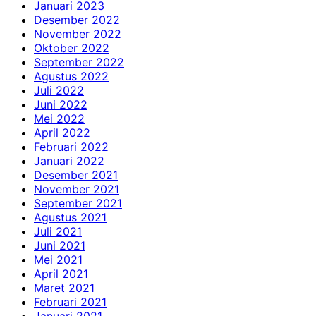
Januari 2023
Desember 2022
November 2022
Oktober 2022
September 2022
Agustus 2022
Juli 2022
Juni 2022
Mei 2022
April 2022
Februari 2022
Januari 2022
Desember 2021
November 2021
September 2021
Agustus 2021
Juli 2021
Juni 2021
Mei 2021
April 2021
Maret 2021
Februari 2021
Januari 2021