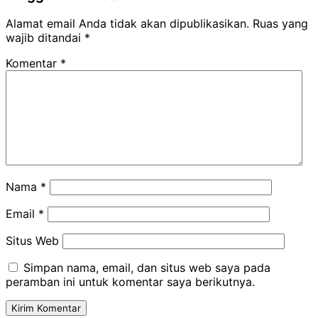
Alamat email Anda tidak akan dipublikasikan.
Ruas yang
wajib ditandai
*
Komentar
*
Nama
*
Email
*
Situs Web
Simpan nama, email, dan situs web saya pada
peramban ini untuk komentar saya berikutnya.