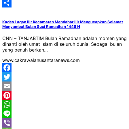
Classroom
Yahoo
Mail
Share
Kades Lagan Ilir Kecamatan Mendahar Ilir Mengucapkan Selamat
Menyambut Bulan Suci Ramadhan 1446 H
CNN – TANJABTIM Bulan Ramadhan adalah momen yang
dinanti oleh umat Islam di seluruh dunia. Sebagai bulan
yang penuh berkah…
www.cakrawalanusantaranews.com
Facebook
Twitter
Email
Pinterest
WhatsApp
Line