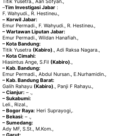
Titik Yusetra., Aan Sofyan.,
–
Tim Investigasi Jabar
:
F. Wahyudi., R. Hestineu.,
–
Korwil Jabar:
Emur Permadi., F. Wahyudi., R. Hestineu.,
– Wartawan Liputan Jabar:
Emur Permadi., Wildan Hanafiah.,
– Kota Bandung:
Titik Yusetra
(Kabiro)
., Adi Raksa Nagara.,
– Kota Cimahi:
Hiasintus Ange, S.Fil
(Kabiro)
.,
– Kab. Bandung:
Emur Permadi., Abdul Nursan., E.Nurhamidin.,
– Kab. Bandung Barat:
Galih Rahayu
(Kabiro)
., Panji F Rahayu.,
– Cianjur:
– .,
– Sukabumi:
Leli., Rizal.,
– Bogor Raya:
Heri Suprayogi,.
– Bekasi:
– .,
– Sumedang:
Ady MF, S.St., M.Kom.,
– Garut: