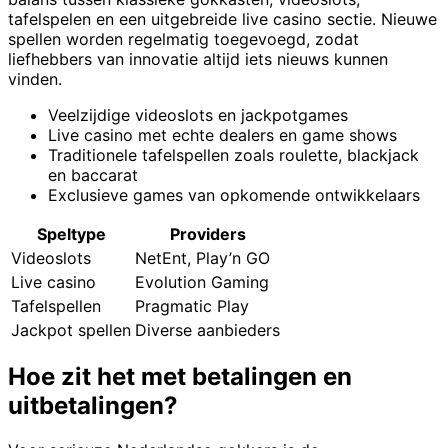
tafelspelen en een uitgebreide live casino sectie. Nieuwe
spellen worden regelmatig toegevoegd, zodat
liefhebbers van innovatie altijd iets nieuws kunnen
vinden.
Veelzijdige videoslots en jackpotgames
Live casino met echte dealers en game shows
Traditionele tafelspellen zoals roulette, blackjack
en baccarat
Exclusieve games van opkomende ontwikkelaars
Speltype
Providers
Videoslots
NetEnt, Play’n GO
Live casino
Evolution Gaming
Tafelspellen
Pragmatic Play
Jackpot spellen
Diverse aanbieders
Hoe zit het met betalingen en
uitbetalingen?