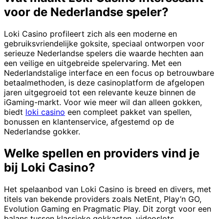
voor de Nederlandse speler?
Loki Casino profileert zich als een moderne en
gebruiksvriendelijke goksite, speciaal ontworpen voor
serieuze Nederlandse spelers die waarde hechten aan
een veilige en uitgebreide spelervaring. Met een
Nederlandstalige interface en een focus op betrouwbare
betaalmethoden, is deze casinoplatform de afgelopen
jaren uitgegroeid tot een relevante keuze binnen de
iGaming-markt. Voor wie meer wil dan alleen gokken,
biedt
loki casino
een compleet pakket van spellen,
bonussen en klantenservice, afgestemd op de
Nederlandse gokker.
Welke spellen en providers vind je
bij Loki Casino?
Het spelaanbod van Loki Casino is breed en divers, met
titels van bekende providers zoals NetEnt, Play’n GO,
Evolution Gaming en Pragmatic Play. Dit zorgt voor een
balans tussen klassieke gokkasten, videoslots,