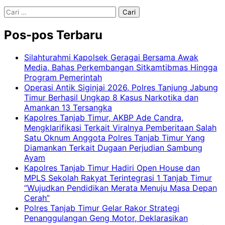
Cari
untuk:
Pos-pos Terbaru
Silahturahmi Kapolsek Geragai Bersama Awak
Media, Bahas Perkembangan Sitkamtibmas Hingga
Program Pemerintah
Operasi Antik Siginjai 2026, Polres Tanjung Jabung
Timur Berhasil Ungkap 8 Kasus Narkotika dan
Amankan 13 Tersangka
Kapolres Tanjab Timur, AKBP Ade Candra,
Mengklarifikasi Terkait Viralnya Pemberitaan Salah
Satu Oknum Anggota Polres Tanjab Timur Yang
Diamankan Terkait Dugaan Perjudian Sambung
Ayam
Kapolres Tanjab Timur Hadiri Open House dan
MPLS Sekolah Rakyat Terintegrasi 1 Tanjab Timur
“Wujudkan Pendidikan Merata Menuju Masa Depan
Cerah”
Polres Tanjab Timur Gelar Rakor Strategi
Penanggulangan Geng Motor, Deklarasikan