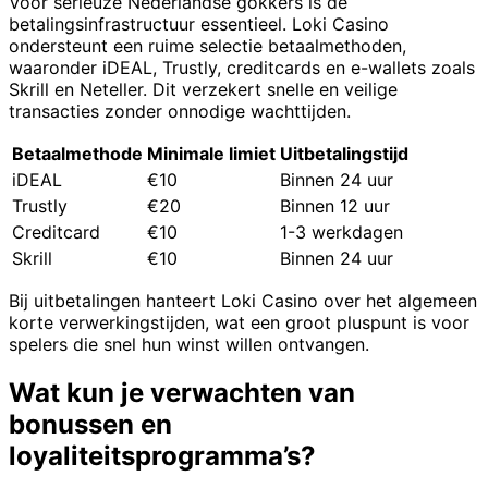
Voor serieuze Nederlandse gokkers is de
betalingsinfrastructuur essentieel. Loki Casino
ondersteunt een ruime selectie betaalmethoden,
waaronder iDEAL, Trustly, creditcards en e-wallets zoals
Skrill en Neteller. Dit verzekert snelle en veilige
transacties zonder onnodige wachttijden.
Betaalmethode
Minimale limiet
Uitbetalingstijd
iDEAL
€10
Binnen 24 uur
Trustly
€20
Binnen 12 uur
Creditcard
€10
1-3 werkdagen
Skrill
€10
Binnen 24 uur
Bij uitbetalingen hanteert Loki Casino over het algemeen
korte verwerkingstijden, wat een groot pluspunt is voor
spelers die snel hun winst willen ontvangen.
Wat kun je verwachten van
bonussen en
loyaliteitsprogramma’s?