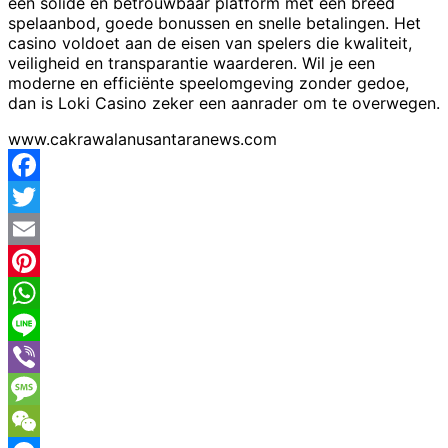
een solide en betrouwbaar platform met een breed
spelaanbod, goede bonussen en snelle betalingen. Het
casino voldoet aan de eisen van spelers die kwaliteit,
veiligheid en transparantie waarderen. Wil je een
moderne en efficiënte speelomgeving zonder gedoe,
dan is Loki Casino zeker een aanrader om te overwegen.
www.cakrawalanusantaranews.com
Facebook
Twitter
Email
Pinterest
WhatsApp
Line
Viber
Message