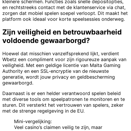
kleinere schermen. Functies zoals snelle depositopties,
en rechtstreeks contact met de klantenservice via chat,
zorgen dat mobiel spelen soepel verloopt. Dit maakt het
platform ook ideaal voor korte speelsessies onderweg.
Zijn veiligheid en betrouwbaarheid
voldoende gewaarborgd?
Hoewel dat misschien vanzelfsprekend lijkt, verdient
Wbetz een compliment voor zijn rigoureuze aanpak van
veiligheid. Met een geldige licentie van Malta Gaming
Authority en een SSL-encryptie van de nieuwste
generatie, wordt jouw privacy en geldbescherming
gewaarborgd.
Daarnaast is er een helder verantwoord spelen beleid
met diverse tools om speelpatronen te monitoren en te
sturen. Dit versterkt het vertrouwen van spelers, zeker
met de strenge regelgeving in de EU.
Mini-vergelijking:
Veel casino’s claimen veilig te zijn, maar