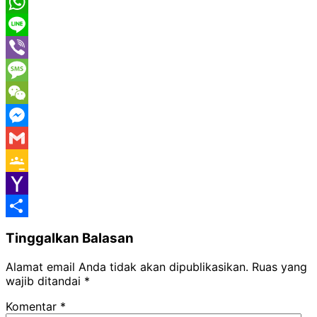
Pinterest
WhatsApp
Line
Viber
Message
WeChat
Messenger
Gmail
Google
Classroom
Yahoo
Mail
Share
Tinggalkan Balasan
Alamat email Anda tidak akan dipublikasikan.
Ruas yang
wajib ditandai
*
Komentar
*