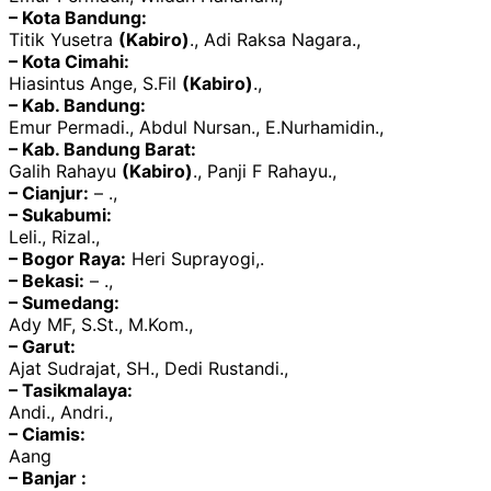
– Kota Bandung:
Titik Yusetra
(Kabiro)
., Adi Raksa Nagara.,
– Kota Cimahi:
Hiasintus Ange, S.Fil
(Kabiro)
.,
– Kab. Bandung:
Emur Permadi., Abdul Nursan., E.Nurhamidin.,
– Kab. Bandung Barat:
Galih Rahayu
(Kabiro)
., Panji F Rahayu.,
– Cianjur:
– .,
– Sukabumi:
Leli., Rizal.,
– Bogor Raya:
Heri Suprayogi,.
– Bekasi:
– .,
– Sumedang:
Ady MF, S.St., M.Kom.,
– Garut:
Ajat Sudrajat, SH., Dedi Rustandi.,
– Tasikmalaya:
Andi., Andri.,
– Ciamis:
Aang
– Banjar :