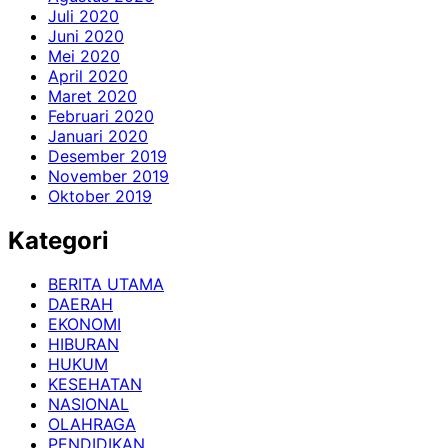
Juli 2020
Juni 2020
Mei 2020
April 2020
Maret 2020
Februari 2020
Januari 2020
Desember 2019
November 2019
Oktober 2019
Kategori
BERITA UTAMA
DAERAH
EKONOMI
HIBURAN
HUKUM
KESEHATAN
NASIONAL
OLAHRAGA
PENDIDIKAN