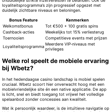
onduidelijke strikte inzetvereisten te belanden. Ook de
loyaliteitsprogramma’s zijn progressief opgezet met
duidelijk zichtbare niveaus en beloningen.
Bonus Feature
Kenmerken
Welkomstbonus
Tot €500 + 100 gratis spins
Cashback-acties
Weekelijks tot 15% verliesterug
Toernooien
Competitieve events met prijzen
Meerdere VIP-niveaus met
Loyaliteitsprogramma
privileges
Welke rol speelt de mobiele ervaring
bij Wbetz?
In het hedendaagse casino landschap is mobiel spelen
cruciaal. Wbetz scoort hier onverwacht hoog met een
mobielvriendelijke site én een native applicatie. De app
is licht, snel en biedt toegang tot vrijwel het volledige
spelaanbod zonder concessies aan kwaliteit.
Wat ik persoonlijk waardeer, is de intuïtieve navigatie op