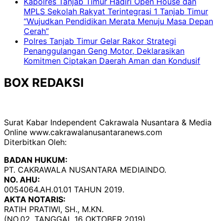
Kapolres Tanjab Timur Hadiri Open House dan
MPLS Sekolah Rakyat Terintegrasi 1 Tanjab Timur
“Wujudkan Pendidikan Merata Menuju Masa Depan
Cerah”
Polres Tanjab Timur Gelar Rakor Strategi
Penanggulangan Geng Motor, Deklarasikan
Komitmen Ciptakan Daerah Aman dan Kondusif
BOX REDAKSI
Surat Kabar Independent Cakrawala Nusantara & Media
Online www.cakrawalanusantaranews.com
Diterbitkan Oleh:
BADAN HUKUM:
PT. CAKRAWALA NUSANTARA MEDIAINDO.
NO. AHU:
0054064.AH.01.01 TAHUN 2019.
AKTA NOTARIS:
RATIH PRATIWI, SH., M.KN.
(NO.02, TANGGAL 16 OKTOBER 2019).