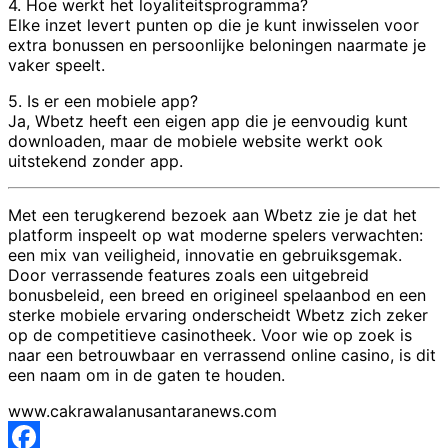
4. Hoe werkt het loyaliteitsprogramma?
Elke inzet levert punten op die je kunt inwisselen voor
extra bonussen en persoonlijke beloningen naarmate je
vaker speelt.
5. Is er een mobiele app?
Ja, Wbetz heeft een eigen app die je eenvoudig kunt
downloaden, maar de mobiele website werkt ook
uitstekend zonder app.
Met een terugkerend bezoek aan Wbetz zie je dat het
platform inspeelt op wat moderne spelers verwachten:
een mix van veiligheid, innovatie en gebruiksgemak.
Door verrassende features zoals een uitgebreid
bonusbeleid, een breed en origineel spelaanbod en een
sterke mobiele ervaring onderscheidt Wbetz zich zeker
op de competitieve casinotheek. Voor wie op zoek is
naar een betrouwbaar en verrassend online casino, is dit
een naam om in de gaten te houden.
www.cakrawalanusantaranews.com