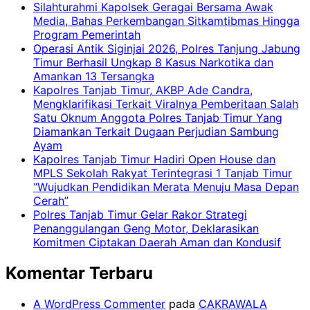
Silahturahmi Kapolsek Geragai Bersama Awak
Media, Bahas Perkembangan Sitkamtibmas Hingga
Program Pemerintah
Operasi Antik Siginjai 2026, Polres Tanjung Jabung
Timur Berhasil Ungkap 8 Kasus Narkotika dan
Amankan 13 Tersangka
Kapolres Tanjab Timur, AKBP Ade Candra,
Mengklarifikasi Terkait Viralnya Pemberitaan Salah
Satu Oknum Anggota Polres Tanjab Timur Yang
Diamankan Terkait Dugaan Perjudian Sambung
Ayam
Kapolres Tanjab Timur Hadiri Open House dan
MPLS Sekolah Rakyat Terintegrasi 1 Tanjab Timur
“Wujudkan Pendidikan Merata Menuju Masa Depan
Cerah”
Polres Tanjab Timur Gelar Rakor Strategi
Penanggulangan Geng Motor, Deklarasikan
Komitmen Ciptakan Daerah Aman dan Kondusif
Komentar Terbaru
A WordPress Commenter
pada
CAKRAWALA