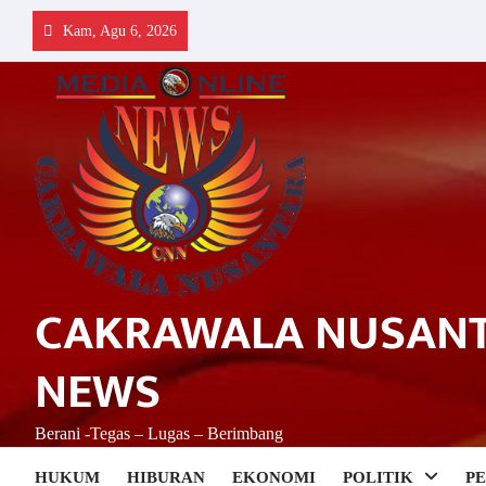
Skip
Kam, Agu 6, 2026
to
content
CAKRAWALA NUSAN
NEWS
Berani -Tegas – Lugas – Berimbang
HUKUM
HIBURAN
EKONOMI
POLITIK
P