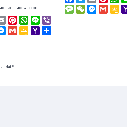
Message
WeChat
Messeng
Gmai
G
anusantaranews.com
C
ebook
witter
Email
Pinterest
WhatsApp
Line
Viber
sage
eChat
Messenger
Gmail
Google
Yahoo
Share
Classroom
Mail
itandai
*