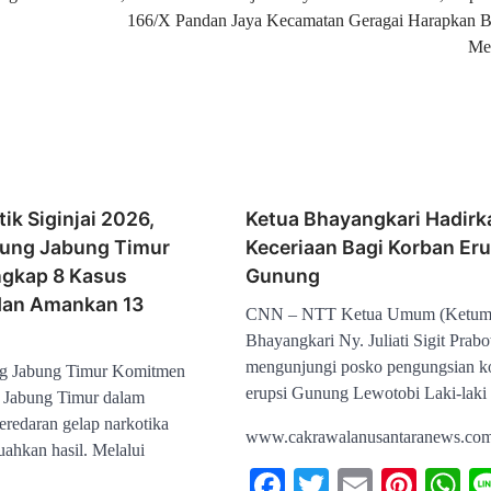
166/X Pandan Jaya Kecamatan Geragai Harapkan B
Me
ik Siginjai 2026,
Ketua Bhayangkari Hadirk
jung Jabung Timur
Keceriaan Bagi Korban Eru
ngkap 8 Kasus
Gunung
dan Amankan 13
CNN – NTT Ketua Umum (Ketum
Bhayangkari Ny. Juliati Sigit Prab
mengunjungi posko pengungsian k
g Jabung Timur Komitmen
erupsi Gunung Lewotobi Laki-laki
g Jabung Timur dalam
redaran gelap narkotika
www.cakrawalanusantaranews.co
ahkan hasil. Melalui
Facebook
Twitter
Email
Pinte
W