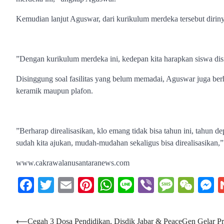
Kemudian lanjut Aguswar, dari kurikulum merdeka tersebut diriny
”Dengan kurikulum merdeka ini, kedepan kita harapkan siswa di
Disinggung soal fasilitas yang belum memadai, Aguswar juga berh
keramik maupun plafon.
”Berharap direalisasikan, klo emang tidak bisa tahun ini, tahun
sudah kita ajukan, mudah-mudahan sekaligus bisa direalisasikan
www.cakrawalanusantaranews.com
Facebook
Twitter
Email
Pinterest
WhatsApp
Line
Viber
Messag
WeC
M
Navigasi
⟵
Cegah 3 Dosa Pendidikan, Disdik Jabar & PeaceGen Gelar P