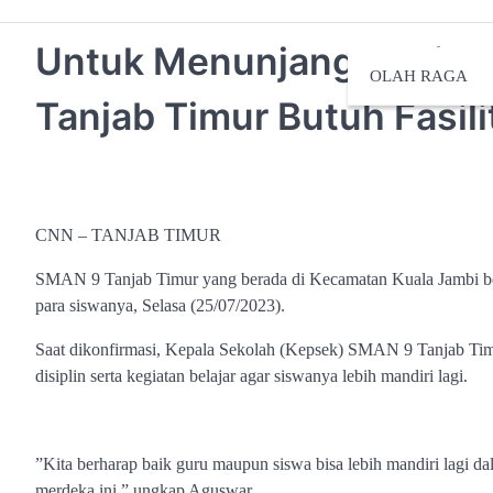
Untuk Menunjang Kegiata
OLAH RAGA
Tanjab Timur Butuh Fasil
CNN – TANJAB TIMUR
SMAN 9 Tanjab Timur yang berada di Kecamatan Kuala Jambi berh
para siswanya, Selasa (25/07/2023).
Saat dikonfirmasi, Kepala Sekolah (Kepsek) SMAN 9 Tanjab Tim
disiplin serta kegiatan belajar agar siswanya lebih mandiri lagi.
”Kita berharap baik guru maupun siswa bisa lebih mandiri lagi 
merdeka ini,” ungkap Aguswar.