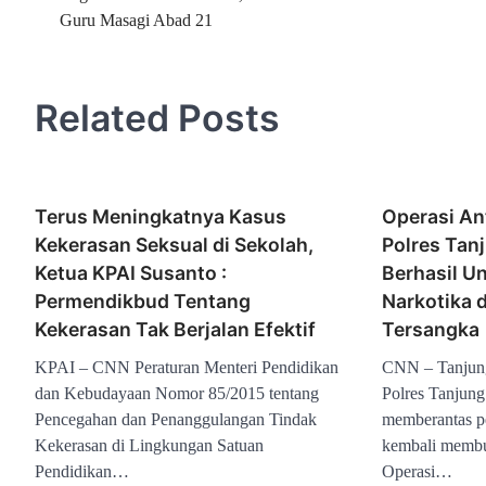
Guru Masagi Abad 21
pos
Related Posts
Terus Meningkatnya Kasus
Operasi Ant
Kekerasan Seksual di Sekolah,
Polres Tan
Ketua KPAI Susanto :
Berhasil U
Permendikbud Tentang
Narkotika 
Kekerasan Tak Berjalan Efektif
Tersangka
KPAI – CNN Peraturan Menteri Pendidikan
CNN – Tanjun
dan Kebudayaan Nomor 85/2015 tentang
Polres Tanjun
Pencegahan dan Penanggulangan Tindak
memberantas pe
Kekerasan di Lingkungan Satuan
kembali membu
Pendidikan…
Operasi…