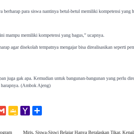
a berharap para siswa nantinya betul-betul memiliki kompetensi yang h
sini mampu memiliki kompetensi yang bagus,” ucapnya.
arap agar disekolah tempatnya mengajar bisa direalisasikan seperti p
 depan juga gak apa. Kemudian untuk bangunan-bangunan yang perlu dir
,” harapnya. (Ambok Ajeng)
e
hat
essenger
Gmail
Google
Yahoo
Share
Classroom
Mail
rogram
Miris, Siswa-Siswi Belajar Hanya Beralaskan Tikar, Kep