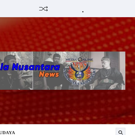
HUKUM
HIBURAN
EKONOMI
POLITIK
PENDIDIKAN
DAERAH
OPINI
OLAHRAG
SENI
OLAH
&
RAGA
BUDAY
BUDAYA