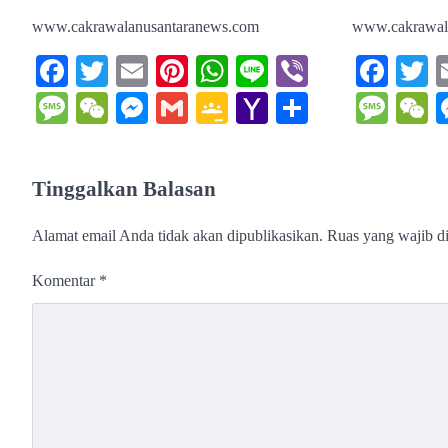
www.cakrawalanusantaranews.com
www.cakrawal
Facebook
Twitter
Email
Pinterest
WhatsApp
Line
Viber
Fac
T
Message
WeChat
Messenger
Gmail
Google
Yahoo
Share
Mes
W
Classroom
Mail
Tinggalkan Balasan
Alamat email Anda tidak akan dipublikasikan.
Ruas yang wajib d
Komentar
*