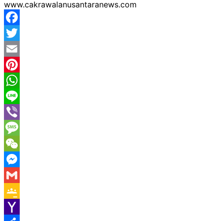
www.cakrawalanusantaranews.com
Facebook
Twitter
Email
Pinterest
WhatsApp
Line
Viber
Message
WeChat
Messenger
Gmail
Google