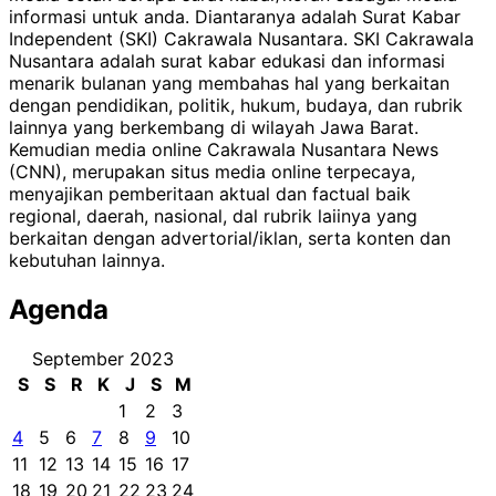
informasi untuk anda. Diantaranya adalah Surat Kabar
Independent (SKI) Cakrawala Nusantara. SKI Cakrawala
Nusantara adalah surat kabar edukasi dan informasi
menarik bulanan yang membahas hal yang berkaitan
dengan pendidikan, politik, hukum, budaya, dan rubrik
lainnya yang berkembang di wilayah Jawa Barat.
Kemudian media online Cakrawala Nusantara News
(CNN), merupakan situs media online terpecaya,
menyajikan pemberitaan aktual dan factual baik
regional, daerah, nasional, dal rubrik laiinya yang
berkaitan dengan advertorial/iklan, serta konten dan
kebutuhan lainnya.
Agenda
September 2023
S
S
R
K
J
S
M
1
2
3
4
5
6
7
8
9
10
11
12
13
14
15
16
17
18
19
20
21
22
23
24