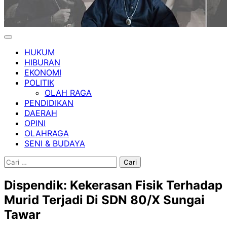
HUKUM
HIBURAN
EKONOMI
POLITIK
OLAH RAGA
PENDIDIKAN
DAERAH
OPINI
OLAHRAGA
SENI & BUDAYA
Cari
untuk:
Dispendik: Kekerasan Fisik Terhadap
Murid Terjadi Di SDN 80/X Sungai
Tawar