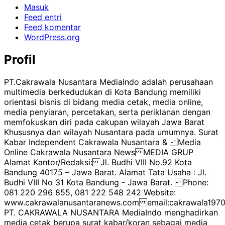
Masuk
Feed entri
Feed komentar
WordPress.org
Profil
PT.Cakrawala Nusantara MediaIndo adalah perusahaan
multimedia berkedudukan di Kota Bandung memiliki
orientasi bisnis di bidang media cetak, media online,
media penyiaran, percetakan, serta periklanan dengan
memfokuskan diri pada cakupan wilayah Jawa Barat
Khususnya dan wilayah Nusantara pada umumnya. Surat
Kabar Independent Cakrawala Nusantara & Media
Online Cakrawala Nusantara News MEDIA GRUP
Alamat Kantor/Redaksi: Jl. Budhi VIII No.92 Kota
Bandung 40175 – Jawa Barat. Alamat Tata Usaha : Jl.
Budhi VIII No 31 Kota Bandung - Jawa Barat. Phone:
081 220 296 855, 081 222 548 242 Website:
www.cakrawalanusantaranews.com email:cakrawala1
PT. CAKRAWALA NUSANTARA MediaIndo menghadirkan
media cetak berupa surat kabar/koran sebagai media