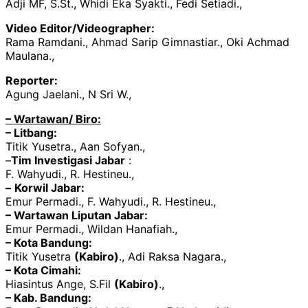
Adji MF, S.St., Whidi Eka Syakti., Fedi Setiadi.,
Video Editor/Videographer:
Rama Ramdani., Ahmad Sarip Gimnastiar., Oki Achmad
Maulana.,
Reporter:
Agung Jaelani., N Sri W.,
– Wartawan/ Biro:
– Litbang:
Titik Yusetra., Aan Sofyan.,
–
Tim Investigasi Jabar
:
F. Wahyudi., R. Hestineu.,
–
Korwil Jabar:
Emur Permadi., F. Wahyudi., R. Hestineu.,
– Wartawan Liputan Jabar:
Emur Permadi., Wildan Hanafiah.,
– Kota Bandung:
Titik Yusetra
(Kabiro)
., Adi Raksa Nagara.,
– Kota Cimahi:
Hiasintus Ange, S.Fil
(Kabiro)
.,
– Kab. Bandung: