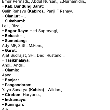
Emur Permadi., Abdul Nursan., E.Nurhamidin.,
– Kab. Bandung Barat:
Galih Rahayu
(Kabiro)
., Panji F Rahayu.,
– Cianjur:
– .,
– Sukabumi:
Leli., Rizal.,
– Bogor Raya:
Heri Suprayogi,.
– Bekasi:
– .,
– Sumedang:
Ady MF, S.St., M.Kom.,
– Garut:
Ajat Sudrajat, SH., Dedi Rustandi.,
– Tasikmalaya:
Andi., Andri.,
– Ciamis:
Aang
– Banjar :
– Pangandaran:
Yaya Sunarya
(Kabiro)
., Wildan.,
– Cirebon:
Haryono.,
– Indramayu:
– Kuningan:
Aja.,