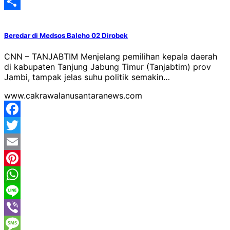
Classroom
Yahoo
Mail
Share
Beredar di Medsos Baleho 02 Dirobek
CNN – TANJABTIM Menjelang pemilihan kepala daerah
di kabupaten Tanjung Jabung Timur (Tanjabtim) prov
Jambi, tampak jelas suhu politik semakin…
www.cakrawalanusantaranews.com
Facebook
Twitter
Email
Pinterest
WhatsApp
Line
Viber