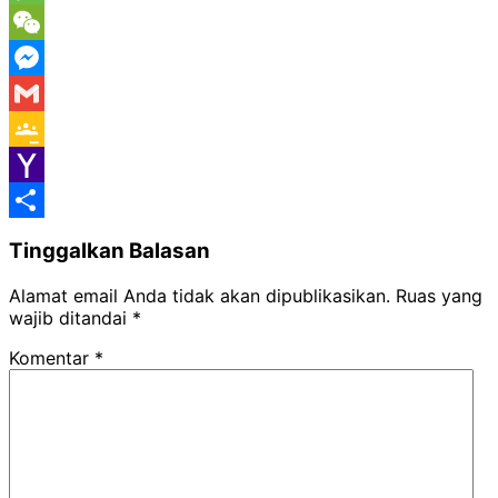
Message
WeChat
Messenger
Gmail
Google
Classroom
Yahoo
Mail
Share
Tinggalkan Balasan
Alamat email Anda tidak akan dipublikasikan.
Ruas yang
wajib ditandai
*
Komentar
*