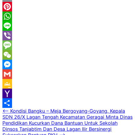
Email
Pinterest
WhatsApp
Line
Viber
Message
WeChat
Messenger
Gmail
Google
Classroom
Yahoo
Navigasi
⟵
Kondisi Bangku – Meja Bergoyang-Goyang, Kepala
Mail
Share
SDN 26/X Lagan Tengah Kecamatan Geragai Minta Dinas
pos
Pendidikan Kucurkan Dana Bantuan Untuk Sekolah
Dinsos Tanjabtim Dan Desa Lagan Ilir Bersinergi
Sukseskan Bantuan PKH
⟶