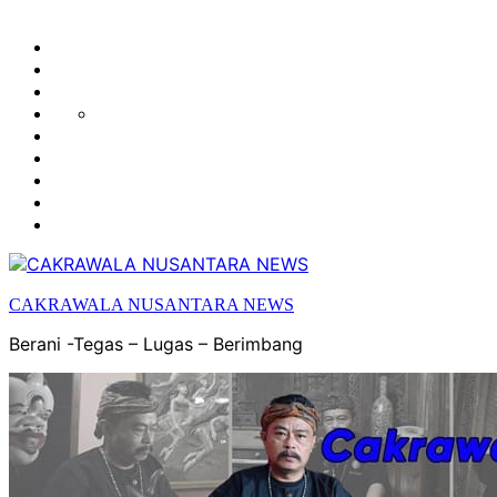
HUKUM
HIBURAN
EKONOMI
POLITIK
OLAH
PENDIDIKAN
RAGA
DAERAH
OPINI
OLAHRAGA
SENI
&
BUDAYA
CAKRAWALA NUSANTARA NEWS
Berani -Tegas – Lugas – Berimbang