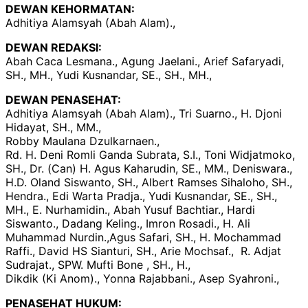
DEWAN KEHORMATAN:
Adhitiya Alamsyah (Abah Alam).,
DEWAN REDAKSI:
Abah Caca Lesmana., Agung Jaelani., Arief Safaryadi,
SH., MH., Yudi Kusnandar, SE., SH., MH.,
DEWAN PENASEHAT:
Adhitiya Alamsyah (Abah Alam)., Tri Suarno., H. Djoni
Hidayat, SH., MM.,
Robby Maulana Dzulkarnaen.,
Rd. H. Deni Romli Ganda Subrata, S.I., Toni Widjatmoko,
SH., Dr. (Can) H. Agus Kaharudin, SE., MM., Deniswara.,
H.D. Oland Siswanto, SH., Albert Ramses Sihaloho, SH.,
Hendra., Edi Warta Pradja., Yudi Kusnandar, SE., SH.,
MH., E. Nurhamidin., Abah Yusuf Bachtiar., Hardi
Siswanto., Dadang Keling., Imron Rosadi., H. Ali
Muhammad Nurdin.,Agus Safari, SH., H. Mochammad
Raffi., David HS Sianturi, SH., Arie Mochsaf., R. Adjat
Sudrajat., SPW. Mufti Bone , SH., H.,
Dikdik (Ki Anom)., Yonna Rajabbani., Asep Syahroni.,
PENASEHAT HUKUM: