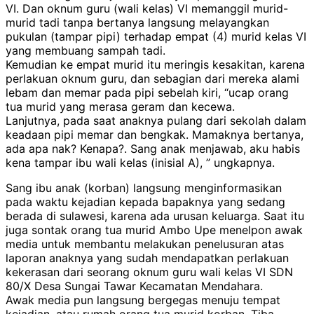
VI. Dan oknum guru (wali kelas) VI memanggil murid-
murid tadi tanpa bertanya langsung melayangkan
pukulan (tampar pipi) terhadap empat (4) murid kelas VI
yang membuang sampah tadi.
Kemudian ke empat murid itu meringis kesakitan, karena
perlakuan oknum guru, dan sebagian dari mereka alami
lebam dan memar pada pipi sebelah kiri, “ucap orang
tua murid yang merasa geram dan kecewa.
Lanjutnya, pada saat anaknya pulang dari sekolah dalam
keadaan pipi memar dan bengkak. Mamaknya bertanya,
ada apa nak? Kenapa?. Sang anak menjawab, aku habis
kena tampar ibu wali kelas (inisial A), ” ungkapnya.
Sang ibu anak (korban) langsung menginformasikan
pada waktu kejadian kepada bapaknya yang sedang
berada di sulawesi, karena ada urusan keluarga. Saat itu
juga sontak orang tua murid Ambo Upe menelpon awak
media untuk membantu melakukan penelusuran atas
laporan anaknya yang sudah mendapatkan perlakuan
kekerasan dari seorang oknum guru wali kelas VI SDN
80/X Desa Sungai Tawar Kecamatan Mendahara.
Awak media pun langsung bergegas menuju tempat
kejadian, atau rumah orang tua murid korban. Tiba