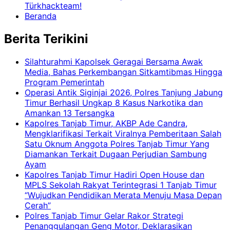
Türkhackteam!
Beranda
Berita Terikini
Silahturahmi Kapolsek Geragai Bersama Awak
Media, Bahas Perkembangan Sitkamtibmas Hingga
Program Pemerintah
Operasi Antik Siginjai 2026, Polres Tanjung Jabung
Timur Berhasil Ungkap 8 Kasus Narkotika dan
Amankan 13 Tersangka
Kapolres Tanjab Timur, AKBP Ade Candra,
Mengklarifikasi Terkait Viralnya Pemberitaan Salah
Satu Oknum Anggota Polres Tanjab Timur Yang
Diamankan Terkait Dugaan Perjudian Sambung
Ayam
Kapolres Tanjab Timur Hadiri Open House dan
MPLS Sekolah Rakyat Terintegrasi 1 Tanjab Timur
“Wujudkan Pendidikan Merata Menuju Masa Depan
Cerah”
Polres Tanjab Timur Gelar Rakor Strategi
Penanggulangan Geng Motor, Deklarasikan