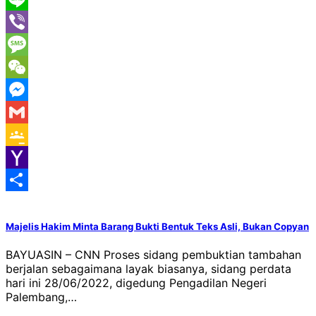
Line
Viber
Message
WeChat
Messenger
Gmail
Google
Classroom
Yahoo
Mail
Share
Majelis Hakim Minta Barang Bukti Bentuk Teks Asli, Bukan Copyan
BAYUASIN – CNN Proses sidang pembuktian tambahan
berjalan sebagaimana layak biasanya, sidang perdata
hari ini 28/06/2022, digedung Pengadilan Negeri
Palembang,…