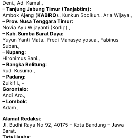
Deni., Adi Kamal.,
– Tanjung Jabung Timur (Tanjabtim):
Ambok Ajeng (
KABIRO
)., Kunkun Sodikun., Aria Wijaya.,
– Prov. Nusa Tenggara Timur:
Novia Ayu Wijayanti (Korlip).,
– Kab. Sumba Barat Daya:
Yuyun Yanti Mata., Fredi Manasye yosua., Fabinus
Suban.,
– Kupang:
Hironimus Bani.,
– Bangka Belitung:
Rudi Kusumo.,
– Padang:
Zulkifli.,
–
Gorontalo:
Andi Aro.,
– Lombok:
Adam.,
Alamat Redaksi
:
Jl. Budhi Raya No 92, 40175 – Kota Bandung – Jawa
Barat.
Tata Usaha: