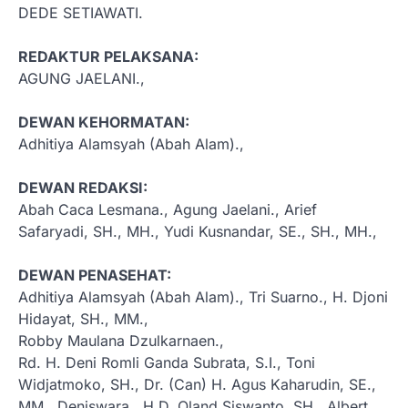
DEDE SETIAWATI.
REDAKTUR PELAKSANA:
AGUNG JAELANI.,
DEWAN KEHORMATAN:
Adhitiya Alamsyah (Abah Alam).,
DEWAN REDAKSI:
Abah Caca Lesmana., Agung Jaelani., Arief
Safaryadi, SH., MH., Yudi Kusnandar, SE., SH., MH.,
DEWAN PENASEHAT:
Adhitiya Alamsyah (Abah Alam)., Tri Suarno., H. Djoni
Hidayat, SH., MM.,
Robby Maulana Dzulkarnaen.,
Rd. H. Deni Romli Ganda Subrata, S.I., Toni
Widjatmoko, SH., Dr. (Can) H. Agus Kaharudin, SE.,
MM., Deniswara., H.D. Oland Siswanto, SH., Albert