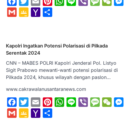
Facebook
Twitter
Email
Pinterest
WhatsApp
Line
Viber
Messa
WeC
M
Gmail
Google
Yahoo
Share
Classroom
Mail
Kapolri Ingatkan Potensi Polarisasi di Pilkada
Serentak 2024
CNN – MABES POLRI Kapolri Jenderal Pol. Listyo
Sigit Prabowo mewanti-wanti potensi polarisasi di
Pilkada 2024, khusus wilayah dengan paslon…
www.cakrawalanusantaranews.com
Facebook
Twitter
Email
Pinterest
WhatsApp
Line
Viber
Messa
WeC
M
Gmail
Google
Yahoo
Share
Classroom
Mail