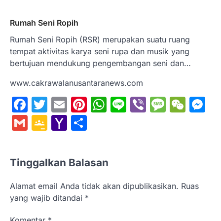
Rumah Seni Ropih
Rumah Seni Ropih (RSR) merupakan suatu ruang
tempat aktivitas karya seni rupa dan musik yang
bertujuan mendukung pengembangan seni dan…
www.cakrawalanusantaranews.com
Facebook
Twitter
Email
Pinterest
WhatsApp
Line
Viber
Messa
WeC
M
Gmail
Google
Yahoo
Share
Classroom
Mail
Tinggalkan Balasan
Alamat email Anda tidak akan dipublikasikan.
Ruas
yang wajib ditandai
*
Komentar
*