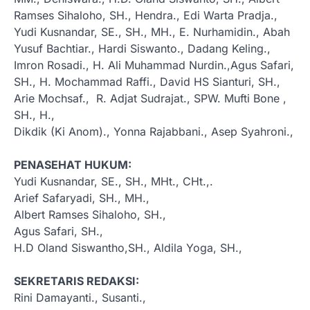
Ramses Sihaloho, SH., Hendra., Edi Warta Pradja.,
Yudi Kusnandar, SE., SH., MH., E. Nurhamidin., Abah
Yusuf Bachtiar., Hardi Siswanto., Dadang Keling.,
Imron Rosadi., H. Ali Muhammad Nurdin.,Agus Safari,
SH., H. Mochammad Raffi., David HS Sianturi, SH.,
Arie Mochsaf., R. Adjat Sudrajat., SPW. Mufti Bone ,
SH., H.,
Dikdik (Ki Anom)., Yonna Rajabbani., Asep Syahroni.,
PENASEHAT HUKUM:
Yudi Kusnandar, SE., SH., MHt., CHt.,.
Arief Safaryadi, SH., MH.,
Albert Ramses Sihaloho, SH.,
Agus Safari, SH.,
H.D Oland Siswantho,SH., Aldila Yoga, SH.,
SEKRETARIS REDAKSI:
Rini Damayanti., Susanti.,