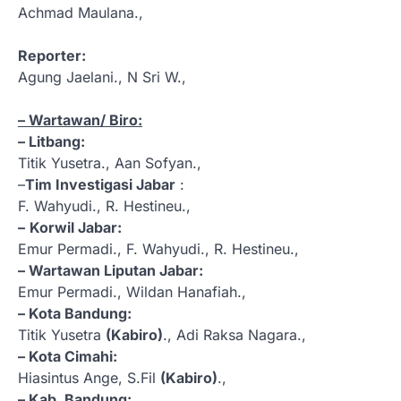
Achmad Maulana.,
Reporter:
Agung Jaelani., N Sri W.,
– Wartawan/ Biro:
– Litbang:
Titik Yusetra., Aan Sofyan.,
–
Tim Investigasi Jabar
:
F. Wahyudi., R. Hestineu.,
–
Korwil Jabar:
Emur Permadi., F. Wahyudi., R. Hestineu.,
– Wartawan Liputan Jabar:
Emur Permadi., Wildan Hanafiah.,
– Kota Bandung:
Titik Yusetra
(Kabiro)
., Adi Raksa Nagara.,
– Kota Cimahi:
Hiasintus Ange, S.Fil
(Kabiro)
.,
– Kab. Bandung: