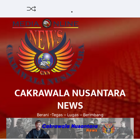
Skip
HUKUM
HIBURAN
EKONOMI
POLITIK
PENDIDIKAN
DAERAH
OPINI
OLAHRAGA
SENI
to
&
OLAH
content
BUDAYA
RAGA
CAKRAWALA NUSANTARA
NEWS
Berani -Tegas – Lugas – Berimbang