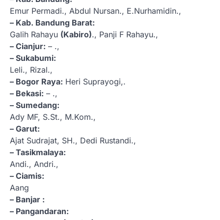
Emur Permadi., Abdul Nursan., E.Nurhamidin.,
– Kab. Bandung Barat:
Galih Rahayu
(Kabiro)
., Panji F Rahayu.,
– Cianjur:
– .,
– Sukabumi:
Leli., Rizal.,
– Bogor Raya:
Heri Suprayogi,.
– Bekasi:
– .,
– Sumedang:
Ady MF, S.St., M.Kom.,
– Garut:
Ajat Sudrajat, SH., Dedi Rustandi.,
– Tasikmalaya:
Andi., Andri.,
– Ciamis:
Aang
– Banjar :
– Pangandaran: