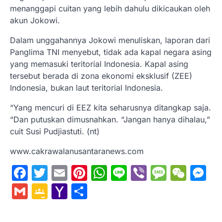
menanggapi cuitan yang lebih dahulu dikicaukan oleh
akun Jokowi.
Dalam unggahannya Jokowi menuliskan, laporan dari
Panglima TNI menyebut, tidak ada kapal negara asing
yang memasuki teritorial Indonesia. Kapal asing
tersebut berada di zona ekonomi eksklusif (ZEE)
Indonesia, bukan laut teritorial Indonesia.
“Yang mencuri di EEZ kita seharusnya ditangkap saja.
“Dan putuskan dimusnahkan. “Jangan hanya dihalau,”
cuit Susi Pudjiastuti. (nt)
www.cakrawalanusantaranews.com
Facebook
Twitter
Email
Pinterest
WhatsApp
Line
Viber
Messa
WeC
M
Gmail
Google
Yahoo
Share
Classroom
Mail