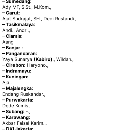
– Sumedang:
Ady MF, S.St., M.Kom.,
– Garut:
Ajat Sudrajat, SH., Dedi Rustandi.,
– Tasikmalaya:
Andi., Andri.,
– Ciamis:
Aang
– Banjar :
– Pangandaran:
Yaya Sunarya
(Kabiro)
., Wildan.,
– Cirebon:
Haryono.,
– Indramayu:
– Kuningan:
Aja.,
– Majalengka:
Endang Ruskandar.,
– Purwakarta:
Dede Kumis.,
– Subang:
-.,
– Karawang:
Akbar Faisal Karim.,.
–
DKI Jakarta: