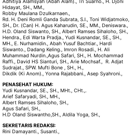
Adhitiya Alamsyah (Abah Alam)., Tri Suarno., H. Djoni
Hidayat, SH., MM.,
Robby Maulana Dzulkarnaen.,
Rd. H. Deni Romli Ganda Subrata, S.I., Toni Widjatmoko,
SH., Dr. (Can) H. Agus Kaharudin, SE., MM., Deniswara.,
H.D. Oland Siswanto, SH., Albert Ramses Sihaloho, SH.,
Hendra., Edi Warta Pradja., Yudi Kusnandar, SE., SH.,
MH., E. Nurhamidin., Abah Yusuf Bachtiar., Hardi
Siswanto., Dadang Keling., Imron Rosadi., H. Ali
Muhammad Nurdin.,Agus Safari, SH., H. Mochammad
Raffi., David HS Sianturi, SH., Arie Mochsaf., R. Adjat
Sudrajat., SPW. Mufti Bone , SH., H.,
Dikdik (Ki Anom)., Yonna Rajabbani., Asep Syahroni.,
PENASEHAT HUKUM:
Yudi Kusnandar, SE., SH., MHt., CHt.,.
Arief Safaryadi, SH., MH.,
Albert Ramses Sihaloho, SH.,
Agus Safari, SH.,
H.D Oland Siswantho,SH., Aldila Yoga, SH.,
SEKRETARIS REDAKSI:
Rini Damayanti., Susanti.,