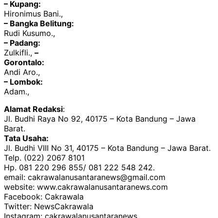
– Kupang:
Hironimus Bani.,
– Bangka Belitung:
Rudi Kusumo.,
– Padang:
Zulkifli.,
–
Gorontalo:
Andi Aro.,
– Lombok:
Adam.,
Alamat Redaksi
:
Jl. Budhi Raya No 92, 40175 – Kota Bandung – Jawa
Barat.
Tata Usaha:
Jl. Budhi VIII No 31, 40175 – Kota Bandung – Jawa Barat.
Telp. (022) 2067 8101
Hp. 081 220 296 855/ 081 222 548 242.
email: cakrawalanusantaranews@gmail.com
website: www.cakrawalanusantaranews.com
Facebook: Cakrawala
Twitter: NewsCakrawala
Instagram: cakrawalanusantaranews