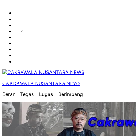
HUKUM
HIBURAN
EKONOMI
POLITIK
OLAH
PENDIDIKAN
RAGA
DAERAH
OPINI
OLAHRAGA
SENI
&
BUDAYA
CAKRAWALA NUSANTARA NEWS
Berani -Tegas – Lugas – Berimbang