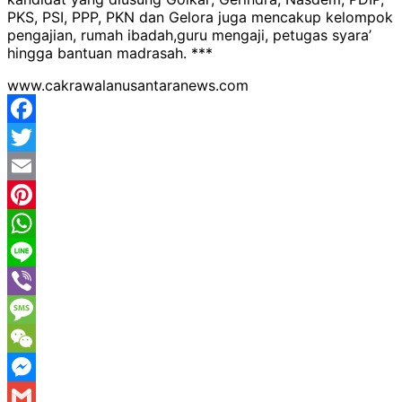
PKS, PSI, PPP, PKN dan Gelora juga mencakup kelompok
pengajian, rumah ibadah,guru mengaji, petugas syara’
hingga bantuan madrasah. ***
www.cakrawalanusantaranews.com
Facebook
Twitter
Email
Pinterest
WhatsApp
Line
Viber
Message
WeChat
Messenger