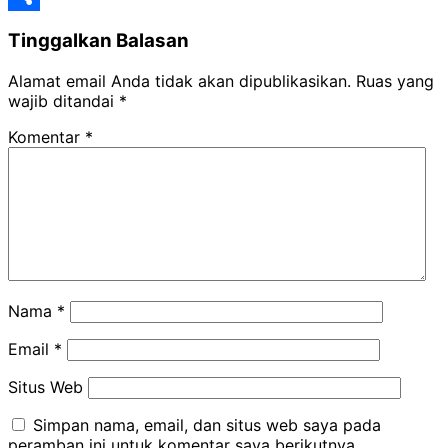
Mail
Share
Tinggalkan Balasan
Alamat email Anda tidak akan dipublikasikan.
Ruas yang
wajib ditandai
*
Komentar
*
Nama
*
Email
*
Situs Web
Simpan nama, email, dan situs web saya pada
peramban ini untuk komentar saya berikutnya.