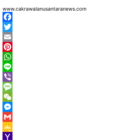
www.cakrawalanusantaranews.com
Facebook
Twitter
Email
Pinterest
WhatsApp
Line
Viber
Message
WeChat
Messenger
Gmail
Google