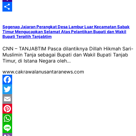
Classroom
Yahoo
Mail
Share
Segenap Jajaran Perangkat Desa Lambur Luar Kecamatan Sabak
Timur Mengucapkan Selamat Atas Pelantikan Bupati dan Wakil
Bupati Terpilih Tanjabtim
CNN – TANJABTIM Pasca dilantiknya Dillah Hikmah Sari-
Muslimin Tanja sebagai Bupati dan Wakil Bupati Tanjab
Timur, di Istana Negara oleh…
www.cakrawalanusantaranews.com
Facebook
Twitter
Email
Pinterest
WhatsApp