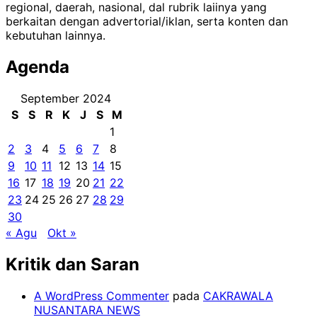
regional, daerah, nasional, dal rubrik laiinya yang
berkaitan dengan advertorial/iklan, serta konten dan
kebutuhan lainnya.
Agenda
September 2024
S
S
R
K
J
S
M
1
2
3
4
5
6
7
8
9
10
11
12
13
14
15
16
17
18
19
20
21
22
23
24
25
26
27
28
29
30
« Agu
Okt »
Kritik dan Saran
A WordPress Commenter
pada
CAKRAWALA
NUSANTARA NEWS