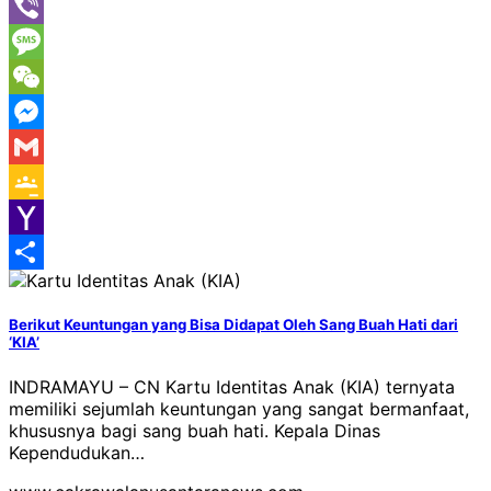
Line
Viber
Message
WeChat
Messenger
Gmail
Google
Classroom
Yahoo
Mail
Share
Berikut Keuntungan yang Bisa Didapat Oleh Sang Buah Hati dari
‘KIA’
INDRAMAYU – CN Kartu Identitas Anak (KIA) ternyata
memiliki sejumlah keuntungan yang sangat bermanfaat,
khususnya bagi sang buah hati. Kepala Dinas
Kependudukan…