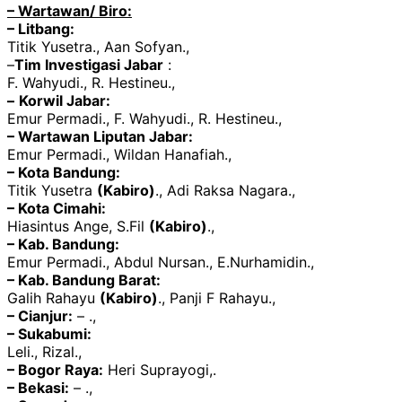
– Wartawan/ Biro:
– Litbang:
Titik Yusetra., Aan Sofyan.,
–
Tim Investigasi Jabar
:
F. Wahyudi., R. Hestineu.,
–
Korwil Jabar:
Emur Permadi., F. Wahyudi., R. Hestineu.,
– Wartawan Liputan Jabar:
Emur Permadi., Wildan Hanafiah.,
– Kota Bandung:
Titik Yusetra
(Kabiro)
., Adi Raksa Nagara.,
– Kota Cimahi:
Hiasintus Ange, S.Fil
(Kabiro)
.,
– Kab. Bandung:
Emur Permadi., Abdul Nursan., E.Nurhamidin.,
– Kab. Bandung Barat:
Galih Rahayu
(Kabiro)
., Panji F Rahayu.,
– Cianjur:
– .,
– Sukabumi:
Leli., Rizal.,
– Bogor Raya:
Heri Suprayogi,.
– Bekasi:
– .,