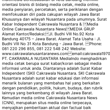
orientasi bisnis di bidang media cetak, media online,
media penyiaran, percetakan, serta periklanan dengan
memfokuskan diri pada cakupan wilayah Jawa Barat
Khususnya dan wilayah Nusantara pada umumnya. Surat
Kabar Independent Cakrawala Nusantara & Media
Online Cakrawala Nusantara News MEDIA GRUP
Alamat Kantor/Redaksi: Jl. Budhi VIII No.92 Kota
Bandung 40175 – Jawa Barat. Alamat Tata Usaha : Jl.
Budhi VIII No 31 Kota Bandung - Jawa Barat. Phone:
081 220 296 855, 081 222 548 242 Website:
www.cakrawalanusantaranews.com email:cakrawala1
PT. CAKRAWALA NUSANTARA MediaIndo menghadirkan
media cetak berupa surat kabar/koran sebagai media
informasi untuk anda. Diantaranya adalah Surat Kabar
Independent (SKI) Cakrawala Nusantara. SKI Cakrawala
Nusantara adalah surat kabar edukasi dan informasi
menarik bulanan yang membahas hal yang berkaitan
dengan pendidikan, politik, hukum, budaya, dan rubrik
lainnya yang berkembang di wilayah Jawa Barat.
Kemudian media online Cakrawala Nusantara News
(CNN), merupakan situs media online terpecaya,
menyajikan pemberitaan aktual dan factual baik