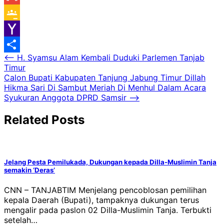
Gmail
Google
Classroom
Yahoo
Navigasi
⟵
H. Syamsu Alam Kembali Duduki Parlemen Tanjab
Mail
Share
Timur
pos
Calon Bupati Kabupaten Tanjung Jabung Timur Dillah
Hikma Sari Di Sambut Meriah Di Menhul Dalam Acara
Syukuran Anggota DPRD Samsir
⟶
Related Posts
Jelang Pesta Pemilukada, Dukungan kepada Dilla-Muslimin Tanja
semakin ‘Deras’
CNN – TANJABTIM Menjelang pencoblosan pemilihan
kepala Daerah (Bupati), tampaknya dukungan terus
mengalir pada paslon 02 Dilla-Muslimin Tanja. Terbukti
setelah…