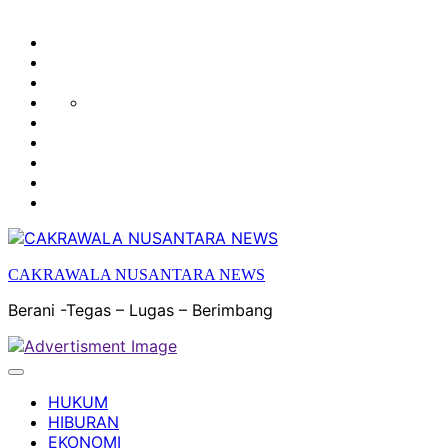
HUKUM
HIBURAN
EKONOMI
POLITIK
OLAH
PENDIDIKAN
RAGA
DAERAH
OPINI
OLAHRAGA
SENI
&
BUDAYA
CAKRAWALA NUSANTARA NEWS
Berani -Tegas – Lugas – Berimbang
HUKUM
HIBURAN
EKONOMI