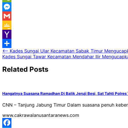
WeChat
Messenger
Gmail
Google
Classroom
Yahoo
Navigasi
⟵
Kades Sungai Ular Kecamatan Sabak Timur Mengucap
Mail
Share
Kades Sungai Tawar Kecamatan Mendahar Ilir Mengucap
pos
Related Posts
Hangatnya Suasana Ramadhan Di Balik Jeruji Besi, Sat Tahti Polre
CNN – Tanjung Jabung Timur Dalam suasana penuh kebers
www.cakrawalanusantaranews.com