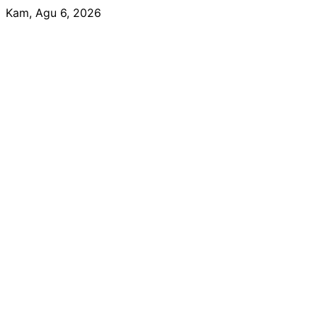
Skip
Kam, Agu 6, 2026
to
content