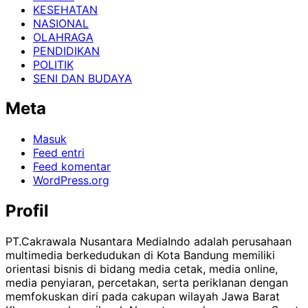
KESEHATAN
NASIONAL
OLAHRAGA
PENDIDIKAN
POLITIK
SENI DAN BUDAYA
Meta
Masuk
Feed entri
Feed komentar
WordPress.org
Profil
PT.Cakrawala Nusantara MediaIndo adalah perusahaan
multimedia berkedudukan di Kota Bandung memiliki
orientasi bisnis di bidang media cetak, media online,
media penyiaran, percetakan, serta periklanan dengan
memfokuskan diri pada cakupan wilayah Jawa Barat