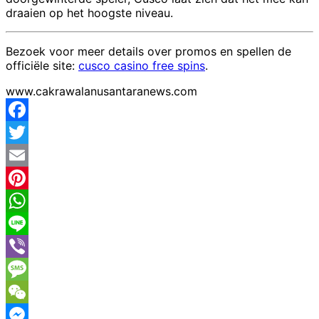
draaien op het hoogste niveau.
Bezoek voor meer details over promos en spellen de
officiële site:
cusco casino free spins
.
www.cakrawalanusantaranews.com
Facebook
Twitter
Email
Pinterest
WhatsApp
Line
Viber
Message
WeChat