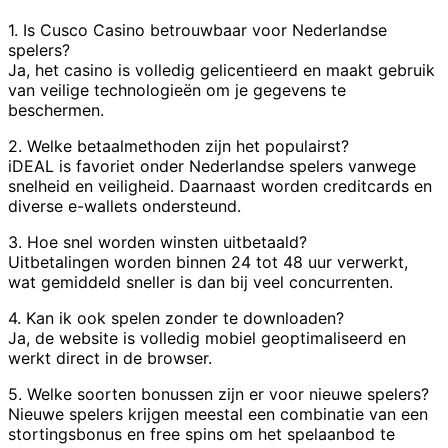
1. Is Cusco Casino betrouwbaar voor Nederlandse
spelers?
Ja, het casino is volledig gelicentieerd en maakt gebruik
van veilige technologieën om je gegevens te
beschermen.
2. Welke betaalmethoden zijn het populairst?
iDEAL is favoriet onder Nederlandse spelers vanwege
snelheid en veiligheid. Daarnaast worden creditcards en
diverse e-wallets ondersteund.
3. Hoe snel worden winsten uitbetaald?
Uitbetalingen worden binnen 24 tot 48 uur verwerkt,
wat gemiddeld sneller is dan bij veel concurrenten.
4. Kan ik ook spelen zonder te downloaden?
Ja, de website is volledig mobiel geoptimaliseerd en
werkt direct in de browser.
5. Welke soorten bonussen zijn er voor nieuwe spelers?
Nieuwe spelers krijgen meestal een combinatie van een
stortingsbonus en free spins om het spelaanbod te