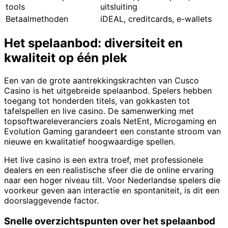
tools
uitsluiting
Betaalmethoden
iDEAL, creditcards, e-wallets
Het spelaanbod: diversiteit en
kwaliteit op één plek
Een van de grote aantrekkingskrachten van Cusco
Casino is het uitgebreide spelaanbod. Spelers hebben
toegang tot honderden titels, van gokkasten tot
tafelspellen en live casino. De samenwerking met
topsoftwareleveranciers zoals NetEnt, Microgaming en
Evolution Gaming garandeert een constante stroom van
nieuwe en kwalitatief hoogwaardige spellen.
Het live casino is een extra troef, met professionele
dealers en een realistische sfeer die de online ervaring
naar een hoger niveau tilt. Voor Nederlandse spelers die
voorkeur geven aan interactie en spontaniteit, is dit een
doorslaggevende factor.
Snelle overzichtspunten over het spelaanbod