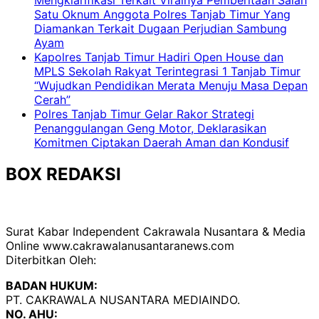
Mengklarifikasi Terkait Viralnya Pemberitaan Salah
Satu Oknum Anggota Polres Tanjab Timur Yang
Diamankan Terkait Dugaan Perjudian Sambung
Ayam
Kapolres Tanjab Timur Hadiri Open House dan
MPLS Sekolah Rakyat Terintegrasi 1 Tanjab Timur
“Wujudkan Pendidikan Merata Menuju Masa Depan
Cerah”
Polres Tanjab Timur Gelar Rakor Strategi
Penanggulangan Geng Motor, Deklarasikan
Komitmen Ciptakan Daerah Aman dan Kondusif
BOX REDAKSI
Surat Kabar Independent Cakrawala Nusantara & Media
Online www.cakrawalanusantaranews.com
Diterbitkan Oleh:
BADAN HUKUM:
PT. CAKRAWALA NUSANTARA MEDIAINDO.
NO. AHU: