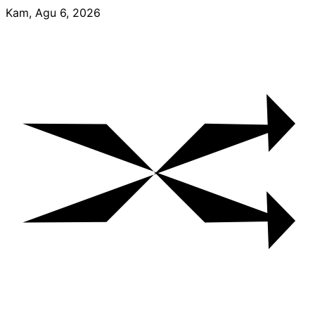
Skip
Kam, Agu 6, 2026
to
content