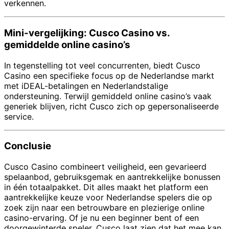
verkennen.
Mini-vergelijking: Cusco Casino vs.
gemiddelde online casino’s
In tegenstelling tot veel concurrenten, biedt Cusco
Casino een specifieke focus op de Nederlandse markt
met iDEAL-betalingen en Nederlandstalige
ondersteuning. Terwijl gemiddeld online casino’s vaak
generiek blijven, richt Cusco zich op gepersonaliseerde
service.
Conclusie
Cusco Casino combineert veiligheid, een gevarieerd
spelaanbod, gebruiksgemak en aantrekkelijke bonussen
in één totaalpakket. Dit alles maakt het platform een
aantrekkelijke keuze voor Nederlandse spelers die op
zoek zijn naar een betrouwbare en plezierige online
casino-ervaring. Of je nu een beginner bent of een
doorgewinterde speler, Cusco laat zien dat het mee kan