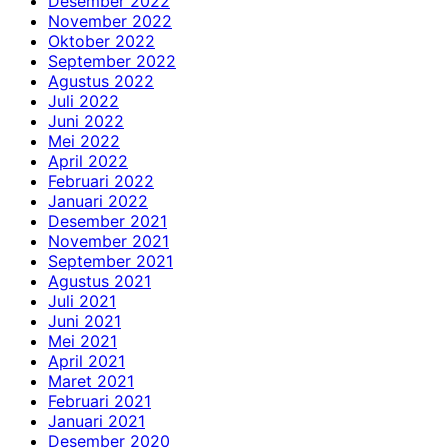
Desember 2022
November 2022
Oktober 2022
September 2022
Agustus 2022
Juli 2022
Juni 2022
Mei 2022
April 2022
Februari 2022
Januari 2022
Desember 2021
November 2021
September 2021
Agustus 2021
Juli 2021
Juni 2021
Mei 2021
April 2021
Maret 2021
Februari 2021
Januari 2021
Desember 2020