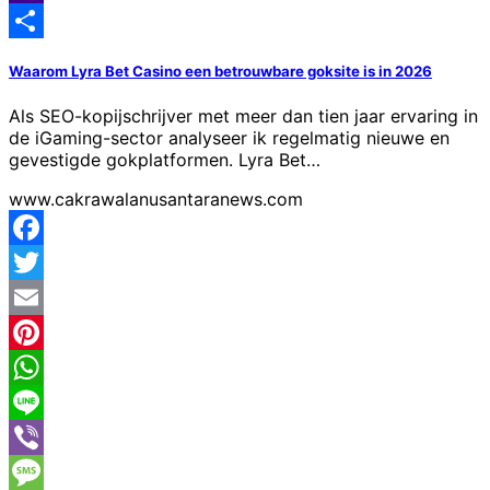
Classroom
Yahoo
Mail
Share
Waarom Lyra Bet Casino een betrouwbare goksite is in 2026
Als SEO-kopijschrijver met meer dan tien jaar ervaring in
de iGaming-sector analyseer ik regelmatig nieuwe en
gevestigde gokplatformen. Lyra Bet…
www.cakrawalanusantaranews.com
Facebook
Twitter
Email
Pinterest
WhatsApp
Line
Viber