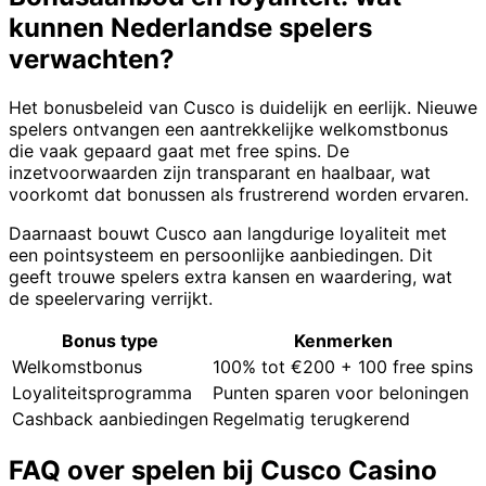
kunnen Nederlandse spelers
verwachten?
Het bonusbeleid van Cusco is duidelijk en eerlijk. Nieuwe
spelers ontvangen een aantrekkelijke welkomstbonus
die vaak gepaard gaat met free spins. De
inzetvoorwaarden zijn transparant en haalbaar, wat
voorkomt dat bonussen als frustrerend worden ervaren.
Daarnaast bouwt Cusco aan langdurige loyaliteit met
een pointsysteem en persoonlijke aanbiedingen. Dit
geeft trouwe spelers extra kansen en waardering, wat
de speelervaring verrijkt.
Bonus type
Kenmerken
Welkomstbonus
100% tot €200 + 100 free spins
Loyaliteitsprogramma
Punten sparen voor beloningen
Cashback aanbiedingen
Regelmatig terugkerend
FAQ over spelen bij Cusco Casino