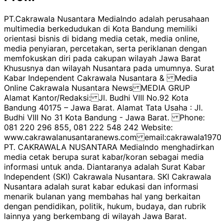
PT.Cakrawala Nusantara MediaIndo adalah perusahaan
multimedia berkedudukan di Kota Bandung memiliki
orientasi bisnis di bidang media cetak, media online,
media penyiaran, percetakan, serta periklanan dengan
memfokuskan diri pada cakupan wilayah Jawa Barat
Khususnya dan wilayah Nusantara pada umumnya. Surat
Kabar Independent Cakrawala Nusantara & Media
Online Cakrawala Nusantara News MEDIA GRUP
Alamat Kantor/Redaksi: Jl. Budhi VIII No.92 Kota
Bandung 40175 – Jawa Barat. Alamat Tata Usaha : Jl.
Budhi VIII No 31 Kota Bandung - Jawa Barat. Phone:
081 220 296 855, 081 222 548 242 Website:
www.cakrawalanusantaranews.com email:cakrawala1
PT. CAKRAWALA NUSANTARA MediaIndo menghadirkan
media cetak berupa surat kabar/koran sebagai media
informasi untuk anda. Diantaranya adalah Surat Kabar
Independent (SKI) Cakrawala Nusantara. SKI Cakrawala
Nusantara adalah surat kabar edukasi dan informasi
menarik bulanan yang membahas hal yang berkaitan
dengan pendidikan, politik, hukum, budaya, dan rubrik
lainnya yang berkembang di wilayah Jawa Barat.