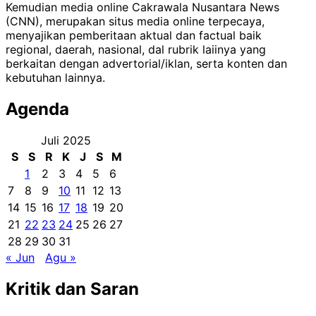
Kemudian media online Cakrawala Nusantara News
(CNN), merupakan situs media online terpecaya,
menyajikan pemberitaan aktual dan factual baik
regional, daerah, nasional, dal rubrik laiinya yang
berkaitan dengan advertorial/iklan, serta konten dan
kebutuhan lainnya.
Agenda
Juli 2025
S
S
R
K
J
S
M
1
2
3
4
5
6
7
8
9
10
11
12
13
14
15
16
17
18
19
20
21
22
23
24
25
26
27
28
29
30
31
« Jun
Agu »
Kritik dan Saran