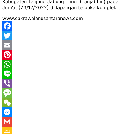
Kabupaten Tanjung Jabung Timur (Tanjabtim) pada
Jum’at (23/12/2022) di lapangan terbuka komplek…
www.cakrawalanusantaranews.com
Facebook
Twitter
Email
Pinterest
WhatsApp
Line
Viber
Message
WeChat
Messenger
Gmail