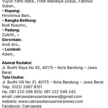
Yuyun Yanti Mata., Fredi Manasye yosua., Fabinus
Suban.,
– Kupang:
Hironimus Bani.,
– Bangka Belitung:
Rudi Kusumo.,
– Padang:
Zulkifli.,
–
Gorontalo:
Andi Aro.,
– Lombok:
Adam.,
Alamat Redaksi
:
Jl. Budhi Raya No 92, 40175 – Kota Bandung – Jawa
Barat.
Tata Usaha:
Jl. Budhi VIII No 31, 40175 – Kota Bandung – Jawa Barat.
Telp. (022) 2067 8101
Hp. 081 220 296 855/ 081 222 548 242.
email: cakrawalanusantaranews@gmail.com
website: www.cakrawalanusantaranews.com
Facebook: Cakrawala