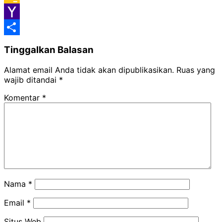
Google
Classroom
Yahoo
Mail
Share
Tinggalkan Balasan
Alamat email Anda tidak akan dipublikasikan.
Ruas yang
wajib ditandai
*
Komentar
*
Nama
*
Email
*
Situs Web