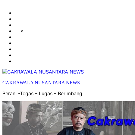
HUKUM
HIBURAN
EKONOMI
POLITIK
OLAH
PENDIDIKAN
RAGA
DAERAH
OPINI
OLAHRAGA
SENI
&
BUDAYA
CAKRAWALA NUSANTARA NEWS
Berani -Tegas – Lugas – Berimbang