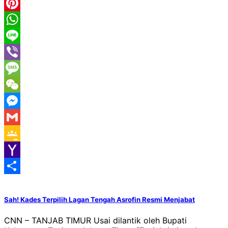
Email
Pinterest
WhatsApp
Line
Viber
Message
WeChat
Messenger
Gmail
Google
Classroom
Yahoo
Mail
Share
Sah! Kades Terpilih Lagan Tengah Asrofin Resmi Menjabat
CNN – TANJAB TIMUR Usai dilantik oleh Bupati