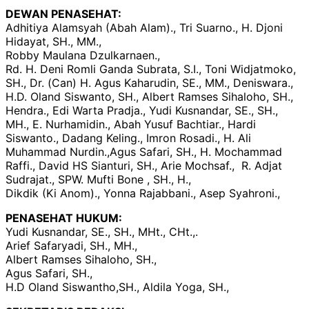
DEWAN PENASEHAT:
Adhitiya Alamsyah (Abah Alam)., Tri Suarno., H. Djoni
Hidayat, SH., MM.,
Robby Maulana Dzulkarnaen.,
Rd. H. Deni Romli Ganda Subrata, S.I., Toni Widjatmoko,
SH., Dr. (Can) H. Agus Kaharudin, SE., MM., Deniswara.,
H.D. Oland Siswanto, SH., Albert Ramses Sihaloho, SH.,
Hendra., Edi Warta Pradja., Yudi Kusnandar, SE., SH.,
MH., E. Nurhamidin., Abah Yusuf Bachtiar., Hardi
Siswanto., Dadang Keling., Imron Rosadi., H. Ali
Muhammad Nurdin.,Agus Safari, SH., H. Mochammad
Raffi., David HS Sianturi, SH., Arie Mochsaf., R. Adjat
Sudrajat., SPW. Mufti Bone , SH., H.,
Dikdik (Ki Anom)., Yonna Rajabbani., Asep Syahroni.,
PENASEHAT HUKUM:
Yudi Kusnandar, SE., SH., MHt., CHt.,.
Arief Safaryadi, SH., MH.,
Albert Ramses Sihaloho, SH.,
Agus Safari, SH.,
H.D Oland Siswantho,SH., Aldila Yoga, SH.,