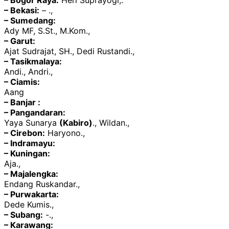
– Bogor Raya:
Heri Suprayogi,.
– Bekasi:
– .,
– Sumedang:
Ady MF, S.St., M.Kom.,
– Garut:
Ajat Sudrajat, SH., Dedi Rustandi.,
– Tasikmalaya:
Andi., Andri.,
– Ciamis:
Aang
– Banjar :
– Pangandaran:
Yaya Sunarya
(Kabiro)
., Wildan.,
– Cirebon:
Haryono.,
– Indramayu:
– Kuningan:
Aja.,
– Majalengka:
Endang Ruskandar.,
– Purwakarta:
Dede Kumis.,
– Subang:
-.,
– Karawang: