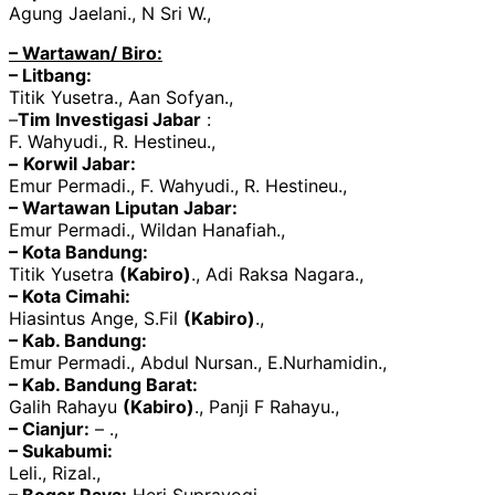
Agung Jaelani., N Sri W.,
– Wartawan/ Biro:
– Litbang:
Titik Yusetra., Aan Sofyan.,
–
Tim Investigasi Jabar
:
F. Wahyudi., R. Hestineu.,
–
Korwil Jabar:
Emur Permadi., F. Wahyudi., R. Hestineu.,
– Wartawan Liputan Jabar:
Emur Permadi., Wildan Hanafiah.,
– Kota Bandung:
Titik Yusetra
(Kabiro)
., Adi Raksa Nagara.,
– Kota Cimahi:
Hiasintus Ange, S.Fil
(Kabiro)
.,
– Kab. Bandung:
Emur Permadi., Abdul Nursan., E.Nurhamidin.,
– Kab. Bandung Barat:
Galih Rahayu
(Kabiro)
., Panji F Rahayu.,
– Cianjur:
– .,
– Sukabumi:
Leli., Rizal.,