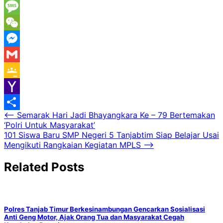
Viber
Message
WeChat
Messenger
Gmail
Google
Classroom
Yahoo
Navigasi
⟵
Semarak Hari Jadi Bhayangkara Ke – 79 Bertemakan
Mail
Share
‘Polri Untuk Masyarakat’
pos
101 Siswa Baru SMP Negeri 5 Tanjabtim Siap Belajar Usai
Mengikuti Rangkaian Kegiatan MPLS
⟶
Related Posts
Polres Tanjab Timur Berkesinambungan Gencarkan Sosialisasi
Anti Geng Motor, Ajak Orang Tua dan Masyarakat Cegah