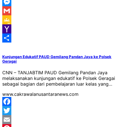
WeChat
Messenger
Gmail
Google
Classroom
Yahoo
Mail
Share
Kunjungan Edukatif PAUD Gemilang Pandan Jaya ke Polsek
Geragai
CNN – TANJABTIM PAUD Gemilang Pandan Jaya
melaksanakan kunjungan edukatif ke Polsek Geragai
sebagai bagian dari pembelajaran luar kelas yang…
www.cakrawalanusantaranews.com
Facebook
Twitter