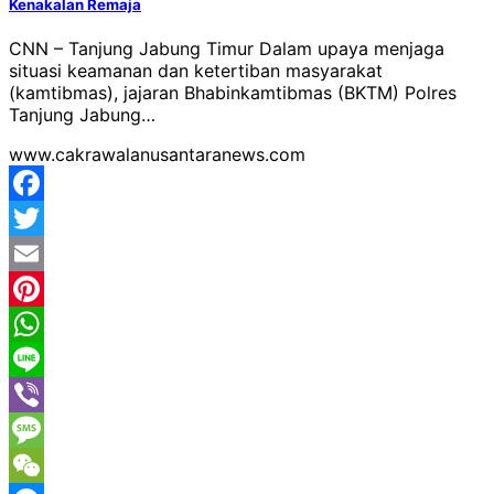
Kenakalan Remaja
CNN – Tanjung Jabung Timur Dalam upaya menjaga
situasi keamanan dan ketertiban masyarakat
(kamtibmas), jajaran Bhabinkamtibmas (BKTM) Polres
Tanjung Jabung…
www.cakrawalanusantaranews.com
Facebook
Twitter
Email
Pinterest
WhatsApp
Line
Viber
Message