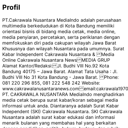
Profil
PT.Cakrawala Nusantara MediaIndo adalah perusahaan
multimedia berkedudukan di Kota Bandung memiliki
orientasi bisnis di bidang media cetak, media online,
media penyiaran, percetakan, serta periklanan dengan
memfokuskan diri pada cakupan wilayah Jawa Barat
Khususnya dan wilayah Nusantara pada umumnya. Surat
Kabar Independent Cakrawala Nusantara & Media
Online Cakrawala Nusantara News MEDIA GRUP
Alamat Kantor/Redaksi: Jl. Budhi VIII No.92 Kota
Bandung 40175 – Jawa Barat. Alamat Tata Usaha : Jl.
Budhi VIII No 31 Kota Bandung - Jawa Barat. Phone:
081 220 296 855, 081 222 548 242 Website:
www.cakrawalanusantaranews.com email:cakrawala1
PT. CAKRAWALA NUSANTARA MediaIndo menghadirkan
media cetak berupa surat kabar/koran sebagai media
informasi untuk anda. Diantaranya adalah Surat Kabar
Independent (SKI) Cakrawala Nusantara. SKI Cakrawala
Nusantara adalah surat kabar edukasi dan informasi
menarik bulanan yang membahas hal yang berkaitan