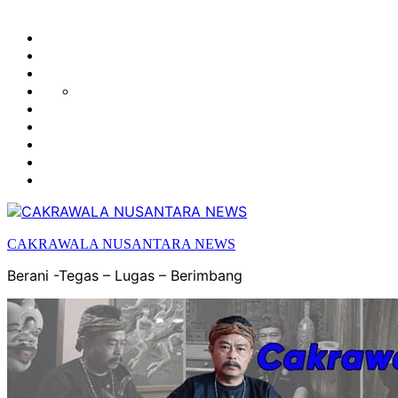
HUKUM
HIBURAN
EKONOMI
POLITIK
OLAH
PENDIDIKAN
RAGA
DAERAH
OPINI
OLAHRAGA
SENI
&
BUDAYA
CAKRAWALA NUSANTARA NEWS
Berani -Tegas – Lugas – Berimbang