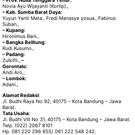
– Prov. Nusa Tenggara Timur:
Novia Ayu Wijayanti (Korlip).,
– Kab. Sumba Barat Daya:
Yuyun Yanti Mata., Fredi Manasye yosua., Fabinus
Suban.,
– Kupang:
Hironimus Bani.,
– Bangka Belitung:
Rudi Kusumo.,
– Padang:
Zulkifli.,
–
Gorontalo:
Andi Aro.,
– Lombok:
Adam.,
Alamat Redaksi
:
Jl. Budhi Raya No 92, 40175 – Kota Bandung – Jawa
Barat.
Tata Usaha:
Jl. Budhi VIII No 31, 40175 – Kota Bandung – Jawa Barat.
Telp. (022) 2067 8101
Hp. 081 220 296 855/ 081 222 548 242.