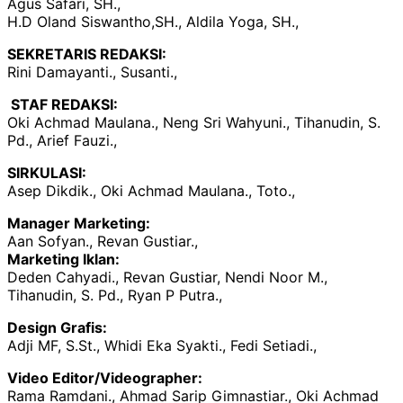
Agus Safari, SH.,
H.D Oland Siswantho,SH., Aldila Yoga, SH.,
SEKRETARIS REDAKSI:
Rini Damayanti., Susanti.,
STAF REDAKSI:
Oki Achmad Maulana., Neng Sri Wahyuni., Tihanudin, S.
Pd., Arief Fauzi.,
SIRKULASI:
Asep Dikdik., Oki Achmad Maulana., Toto.,
Manager Marketing:
Aan Sofyan., Revan Gustiar.,
Marketing Iklan:
Deden Cahyadi., Revan Gustiar, Nendi Noor M.,
Tihanudin, S. Pd., Ryan P Putra.,
Design Grafis:
Adji MF, S.St., Whidi Eka Syakti., Fedi Setiadi.,
Video Editor/Videographer:
Rama Ramdani., Ahmad Sarip Gimnastiar., Oki Achmad