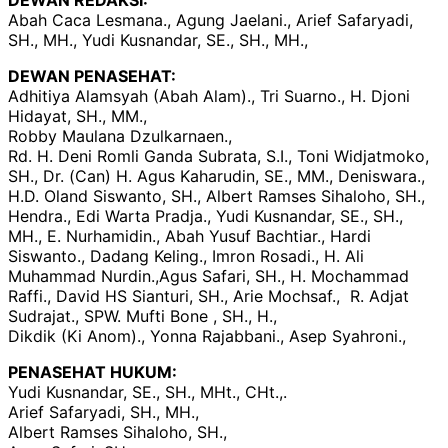
DEWAN REDAKSI:
Abah Caca Lesmana., Agung Jaelani., Arief Safaryadi,
SH., MH., Yudi Kusnandar, SE., SH., MH.,
DEWAN PENASEHAT:
Adhitiya Alamsyah (Abah Alam)., Tri Suarno., H. Djoni
Hidayat, SH., MM.,
Robby Maulana Dzulkarnaen.,
Rd. H. Deni Romli Ganda Subrata, S.I., Toni Widjatmoko,
SH., Dr. (Can) H. Agus Kaharudin, SE., MM., Deniswara.,
H.D. Oland Siswanto, SH., Albert Ramses Sihaloho, SH.,
Hendra., Edi Warta Pradja., Yudi Kusnandar, SE., SH.,
MH., E. Nurhamidin., Abah Yusuf Bachtiar., Hardi
Siswanto., Dadang Keling., Imron Rosadi., H. Ali
Muhammad Nurdin.,Agus Safari, SH., H. Mochammad
Raffi., David HS Sianturi, SH., Arie Mochsaf., R. Adjat
Sudrajat., SPW. Mufti Bone , SH., H.,
Dikdik (Ki Anom)., Yonna Rajabbani., Asep Syahroni.,
PENASEHAT HUKUM:
Yudi Kusnandar, SE., SH., MHt., CHt.,.
Arief Safaryadi, SH., MH.,
Albert Ramses Sihaloho, SH.,