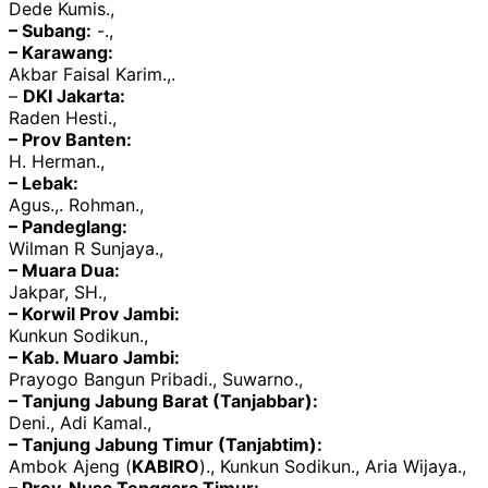
Dede Kumis.,
– Subang:
-.,
– Karawang:
Akbar Faisal Karim.,.
–
DKI Jakarta:
Raden Hesti.,
– Prov Banten:
H. Herman.,
– Lebak:
Agus.,. Rohman.,
– Pandeglang:
Wilman R Sunjaya.,
– Muara Dua:
Jakpar, SH.,
– Korwil Prov Jambi:
Kunkun Sodikun.,
– Kab. Muaro Jambi:
Prayogo Bangun Pribadi., Suwarno.,
– Tanjung Jabung Barat (Tanjabbar):
Deni., Adi Kamal.,
– Tanjung Jabung Timur (Tanjabtim):
Ambok Ajeng (
KABIRO
)., Kunkun Sodikun., Aria Wijaya.,