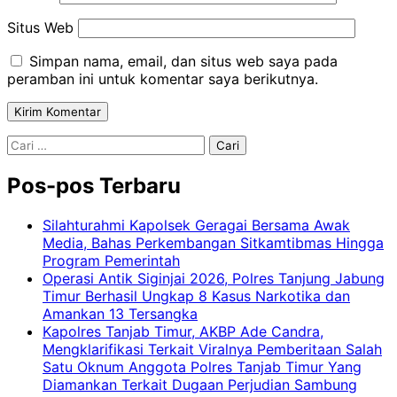
Situs Web
Simpan nama, email, dan situs web saya pada
peramban ini untuk komentar saya berikutnya.
Cari
untuk:
Pos-pos Terbaru
Silahturahmi Kapolsek Geragai Bersama Awak
Media, Bahas Perkembangan Sitkamtibmas Hingga
Program Pemerintah
Operasi Antik Siginjai 2026, Polres Tanjung Jabung
Timur Berhasil Ungkap 8 Kasus Narkotika dan
Amankan 13 Tersangka
Kapolres Tanjab Timur, AKBP Ade Candra,
Mengklarifikasi Terkait Viralnya Pemberitaan Salah
Satu Oknum Anggota Polres Tanjab Timur Yang
Diamankan Terkait Dugaan Perjudian Sambung