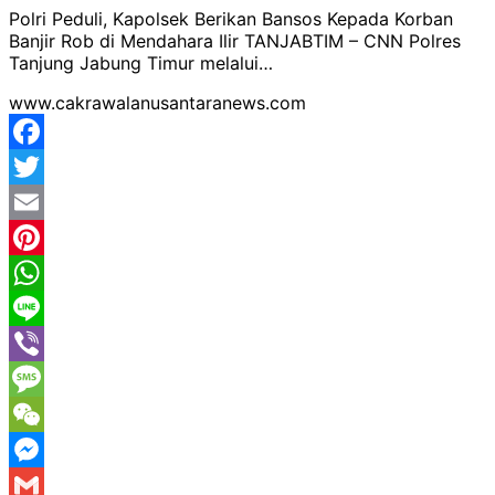
Polri Peduli, Kapolsek Berikan Bansos Kepada Korban
Banjir Rob di Mendahara Ilir TANJABTIM – CNN Polres
Tanjung Jabung Timur melalui…
www.cakrawalanusantaranews.com
Facebook
Twitter
Email
Pinterest
WhatsApp
Line
Viber
Message
WeChat
Messenger