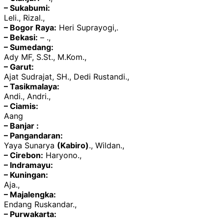
– Sukabumi:
Leli., Rizal.,
– Bogor Raya:
Heri Suprayogi,.
– Bekasi:
– .,
– Sumedang:
Ady MF, S.St., M.Kom.,
– Garut:
Ajat Sudrajat, SH., Dedi Rustandi.,
– Tasikmalaya:
Andi., Andri.,
– Ciamis:
Aang
– Banjar :
– Pangandaran:
Yaya Sunarya
(Kabiro)
., Wildan.,
– Cirebon:
Haryono.,
– Indramayu:
– Kuningan:
Aja.,
– Majalengka:
Endang Ruskandar.,
– Purwakarta: