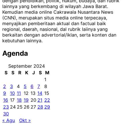
dengan pendidikan, politik, hukum, budaya, dan rubrik
lainnya yang berkembang di wilayah Jawa Barat.
Kemudian media online Cakrawala Nusantara News
(CNN), merupakan situs media online terpecaya,
menyajikan pemberitaan aktual dan factual baik
regional, daerah, nasional, dal rubrik laiinya yang
berkaitan dengan advertorial/iklan, serta konten dan
kebutuhan lainnya.
Agenda
September 2024
S
S
R
K
J
S
M
1
2
3
4
5
6
7
8
9
10
11
12
13
14
15
16
17
18
19
20
21
22
23
24
25
26
27
28
29
30
« Agu
Okt »