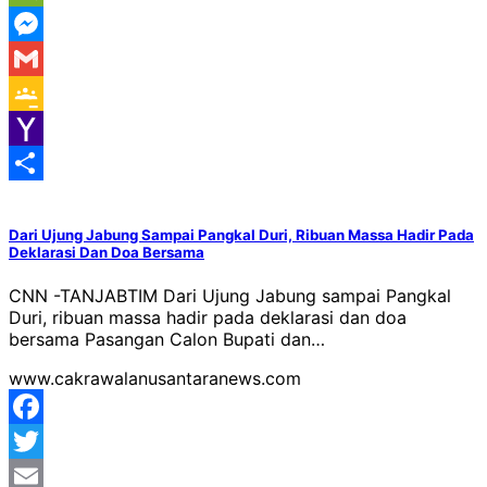
WeChat
Messenger
Gmail
Google
Classroom
Yahoo
Mail
Share
Dari Ujung Jabung Sampai Pangkal Duri, Ribuan Massa Hadir Pada
Deklarasi Dan Doa Bersama
CNN -TANJABTIM Dari Ujung Jabung sampai Pangkal
Duri, ribuan massa hadir pada deklarasi dan doa
bersama Pasangan Calon Bupati dan…
www.cakrawalanusantaranews.com
Facebook
Twitter