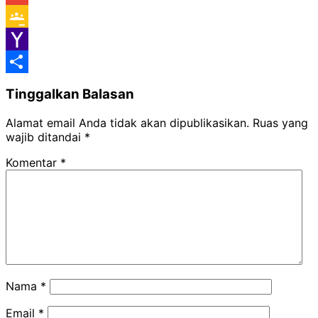
Gmail
Google
Classroom
Yahoo
Mail
Share
Tinggalkan Balasan
Alamat email Anda tidak akan dipublikasikan.
Ruas yang
wajib ditandai
*
Komentar
*
Nama
*
Email
*