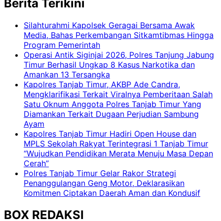
Berita Terikini
Silahturahmi Kapolsek Geragai Bersama Awak
Media, Bahas Perkembangan Sitkamtibmas Hingga
Program Pemerintah
Operasi Antik Siginjai 2026, Polres Tanjung Jabung
Timur Berhasil Ungkap 8 Kasus Narkotika dan
Amankan 13 Tersangka
Kapolres Tanjab Timur, AKBP Ade Candra,
Mengklarifikasi Terkait Viralnya Pemberitaan Salah
Satu Oknum Anggota Polres Tanjab Timur Yang
Diamankan Terkait Dugaan Perjudian Sambung
Ayam
Kapolres Tanjab Timur Hadiri Open House dan
MPLS Sekolah Rakyat Terintegrasi 1 Tanjab Timur
“Wujudkan Pendidikan Merata Menuju Masa Depan
Cerah”
Polres Tanjab Timur Gelar Rakor Strategi
Penanggulangan Geng Motor, Deklarasikan
Komitmen Ciptakan Daerah Aman dan Kondusif
BOX REDAKSI