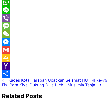
Pinterest
WhatsApp
Line
Viber
Message
WeChat
Messenger
Gmail
Google
Classroom
Yahoo
Navigasi
⟵
Kades Kota Harapan Ucapkan Selamat HUT RI ke-79
Mail
Share
Fix, Para Kiyai Dukung Dilla Hich – Muslimin Tanja
⟶
pos
Related Posts