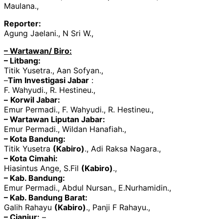
Maulana.,
Reporter:
Agung Jaelani., N Sri W.,
– Wartawan/ Biro:
– Litbang:
Titik Yusetra., Aan Sofyan.,
–
Tim Investigasi Jabar
:
F. Wahyudi., R. Hestineu.,
–
Korwil Jabar:
Emur Permadi., F. Wahyudi., R. Hestineu.,
– Wartawan Liputan Jabar:
Emur Permadi., Wildan Hanafiah.,
– Kota Bandung:
Titik Yusetra
(Kabiro)
., Adi Raksa Nagara.,
– Kota Cimahi:
Hiasintus Ange, S.Fil
(Kabiro)
.,
– Kab. Bandung:
Emur Permadi., Abdul Nursan., E.Nurhamidin.,
– Kab. Bandung Barat:
Galih Rahayu
(Kabiro)
., Panji F Rahayu.,
– Cianjur:
– .,