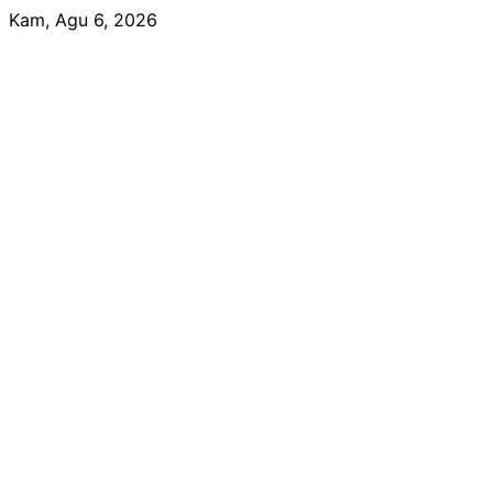
Skip
Kam, Agu 6, 2026
to
content