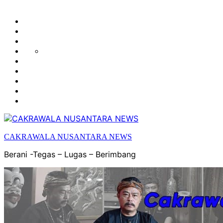
HUKUM
HIBURAN
EKONOMI
POLITIK
OLAH
PENDIDIKAN
RAGA
DAERAH
OPINI
OLAHRAGA
SENI
&
BUDAYA
CAKRAWALA NUSANTARA NEWS
Berani -Tegas – Lugas – Berimbang